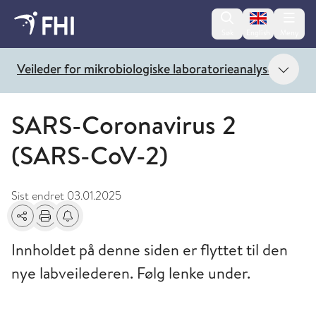
Change lan
Søk
English
Meny
Vis 
Veileder for mikrobiologiske laboratorieanalyser
SARS-Coronavirus 2
(SARS-CoV-2)
Sist endret
03.01.2025
Del
Skriv ut
Få varsel om endringer
Innholdet på denne siden er flyttet til den
nye labveilederen. Følg lenke under.