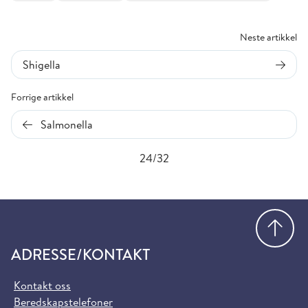
Neste artikkel
Shigella
Forrige artikkel
Salmonella
24/32
Gå
ADRESSE/KONTAKT
Kontakt oss
Beredskapstelefoner