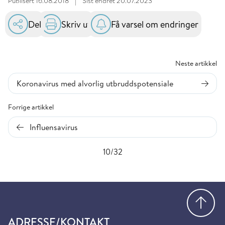
Publisert
16.08.2018
|
Sist endret
20.07.2023
Del
Skriv ut
Få varsel om endringer
Neste artikkel
Koronavirus med alvorlig utbruddspotensiale
Forrige artikkel
Influensavirus
10/32
Gå
ADRESSE/KONTAKT