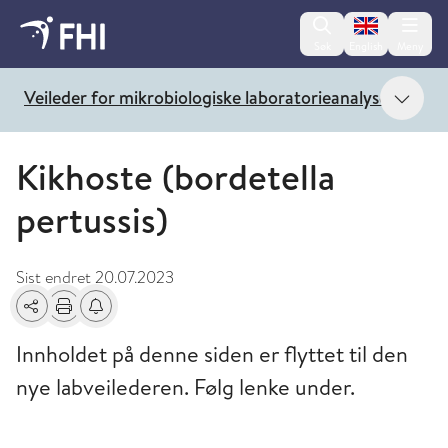
Change lan
Søk
English
Meny
Vis 
Veileder for mikrobiologiske laboratorieanalyser
Kikhoste (bordetella
pertussis)
Sist endret
20.07.2023
Del
Skriv ut
Få varsel om endringer
Innholdet på denne siden er flyttet til den
nye labveilederen. Følg lenke under.