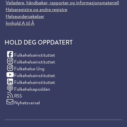
Veiledere, håndbøker, rapporter og informasjonsmateriell
Helseregistre og andre registre
Helseundersøkelser
Innhold A til Å
HOLD DEG OPPDATERT
(Facebook)
Folkehelseinstituttet
(Instagram)
Folkehelseinstituttet
(Instagram)
Folkehelse Ung
(YouTube)
Folkehelseinstituttet
(LinkedIn)
Folkehelseinstituttet
Folkehelsepodden
RSS
Nyhetsvarsel