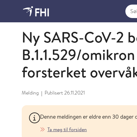
Søk i
Laboratorieanalyser
Ny SARS-CoV-2 b
B.1.1.529/omikron
forsterket overvå
Melding
Publisert
26.11.2021
|
Denne meldingen er eldre enn 30 dager 
Ta meg til forsiden