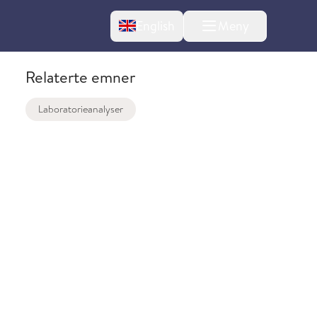
Change language
English
Meny
Relaterte emner
Laboratorieanalyser