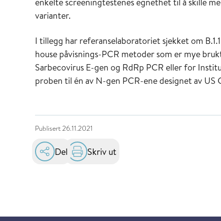
enkelte screeningtestenes egnethet til å skille m
varianter.
I tillegg har referanselaboratoriet sjekket om B.1
house påvisnings-PCR metoder som er mye brukt. 
Sarbecovirus E-gen og RdRp PCR eller for Insti
proben til én av N-gen PCR-ene designet av US 
Publisert
26.11.2021
Del
Skriv ut