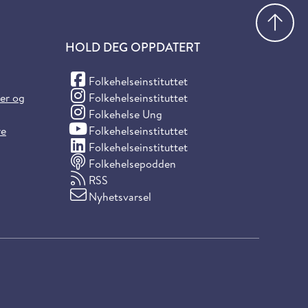
Gå
HOLD DEG OPPDATERT
(Facebook)
Folkehelseinstituttet
(Instagram)
ter og
Folkehelseinstituttet
(Instagram)
Folkehelse Ung
(YouTube)
re
Folkehelseinstituttet
(LinkedIn)
Folkehelseinstituttet
Folkehelsepodden
RSS
Nyhetsvarsel