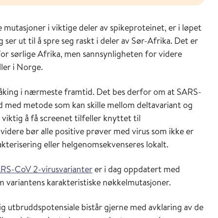
tasjoner i viktige deler av spikeproteinet, er i løpet
ser ut til å spre seg raskt i deler av Sør-Afrika. Det er
for sørlige Afrika, men sannsynligheten for videre
ller i Norge.
våking i nærmeste framtid. Det bes derfor om at SARS-
ad med metode som kan skille mellom deltavariant og
ktig å få screenet tilfeller knyttet til
 videre bør alle positive prøver med virus som ikke er
rakterisering eller helgenomsekvenseres lokalt.
ARS-CoV 2-virusvarianter
er i dag oppdatert med
m variantens karakteristiske nøkkelmutasjoner.
ig utbruddspotensiale bistår gjerne med avklaring av de