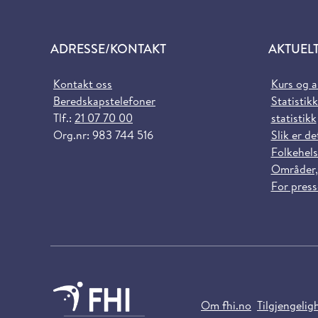
ADRESSE/KONTAKT
AKTUEL
Kontakt oss
Kurs og 
Beredskapstelefoner
Statistikk
Tlf.:
21 07 70 00
statistikk
Org.nr: 983 744 516
Slik er de
Folkehels
Områder,
For pres
Om fhi.no
Tilgjengelig