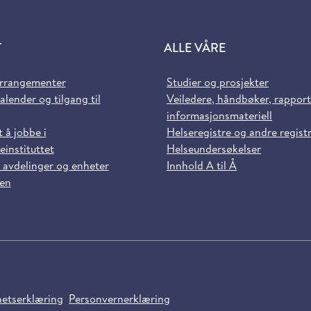
T
ALLE VÅRE
arrangementer
Studier og prosjekter
alender og tilgang til
Veiledere, håndbøker, rappor
informasjonsmateriell
t å jobbe i
Helseregistre og andre regist
einstituttet
Helseundersøkelser
 avdelinger og enheter
Innhold A til Å
sen
hetserklæring
Personvernerklæring