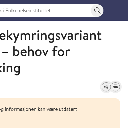
 Folkehelseinstituttet
Søkeknapp
ekymringsvariant
 – behov for
king
Del
Skriv ut
og informasjonen kan være utdatert