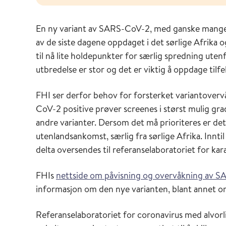
En ny variant av SARS-CoV-2, med ganske mange mu
av de siste dagene oppdaget i det sørlige Afrika og 
til nå lite holdepunkter for særlig spredning uten
utbredelse er stor og det er viktig å oppdage tilfe
FHI ser derfor behov for forsterket variantover
CoV-2 positive prøver screenes i størst mulig gr
andre varianter. Dersom det må prioriteres er det vi
utenlandsankomst, særlig fra sørlige Afrika. Inntil
delta oversendes til referanselaboratoriet for ka
FHIs
nettside om påvisning og overvåkning av S
informasjon om den nye varianten, blant annet o
Referanselaboratoriet for coronavirus med alvorl