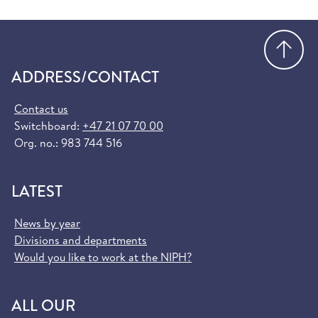
Go
ADDRESS/CONTACT
Contact us
Switchboard:
+47 21 07 70 00
Org. no.: 983 744 516
LATEST
News by year
Divisions and departments
Would you like to work at the NIPH?
ALL OUR