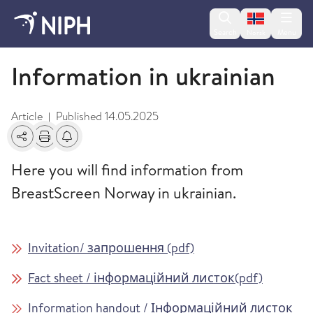
Change lan
Search
Menu
Norsk
Information in different languages
Information in ukrainian
Article
Published
14.05.2025
|
Share
Print
Alerts about changes
Here you will find information from
BreastScreen Norway in ukrainian.
Invitation
/ запрошення (pdf)
Fact sheet /
інформаційний листок
(pdf)
Information handout / Інформаційний листок