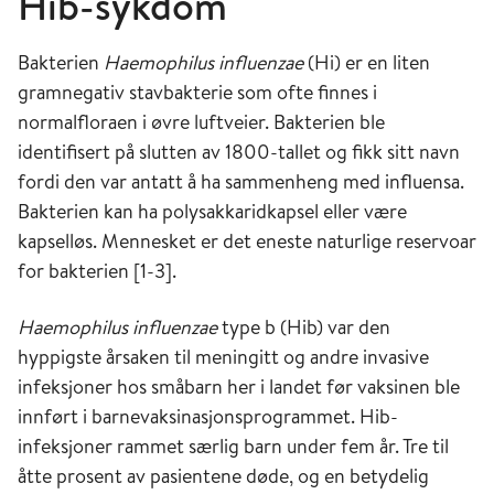
Hib-sykdom
Bakterien
Haemophilus influenzae
(Hi) er en liten
gramnegativ stavbakterie som ofte finnes i
normalfloraen i øvre luftveier. Bakterien ble
identifisert på slutten av 1800-tallet og fikk sitt navn
fordi den var antatt å ha sammenheng med influensa.
Bakterien kan ha polysakkaridkapsel eller være
kapselløs. Mennesket er det eneste naturlige reservoar
for bakterien [1-3].
Haemophilus influenzae
type b (Hib) var den
hyppigste årsaken til meningitt og andre invasive
infeksjoner hos småbarn her i landet før vaksinen ble
innført i barnevaksinasjonsprogrammet. Hib-
infeksjoner rammet særlig barn under fem år. Tre til
åtte prosent av pasientene døde, og en betydelig