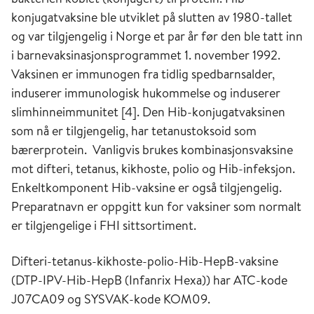
konjugatvaksine ble utviklet på slutten av 1980-tallet
og var tilgjengelig i Norge et par år før den ble tatt inn
i barnevaksinasjonsprogrammet 1. november 1992.
Vaksinen er immunogen fra tidlig spedbarnsalder,
induserer immunologisk hukommelse og induserer
slimhinneimmunitet [4]. Den Hib-konjugatvaksinen
som nå er tilgjengelig, har tetanustoksoid som
bærerprotein. Vanligvis brukes kombinasjonsvaksine
mot difteri, tetanus, kikhoste, polio og Hib-infeksjon.
Enkeltkomponent Hib-vaksine er også tilgjengelig.
Preparatnavn er oppgitt kun for vaksiner som normalt
er tilgjengelige i FHI sitt
sortiment.
Difteri-tetanus-kikhoste-polio-Hib-HepB-vaksine
(DTP-IPV-Hib-HepB (Infanrix Hexa)) har ATC-kode
J07CA09 og SYSVAK-kode KOM09.