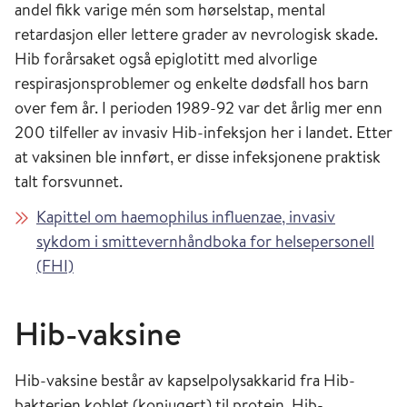
andel fikk varige mén som hørselstap, mental
retardasjon eller lettere grader av nevrologisk skade.
Hib forårsaket også epiglotitt med alvorlige
respirasjonsproblemer og enkelte dødsfall hos barn
over fem år. I perioden 1989-92 var det årlig mer enn
200 tilfeller av invasiv Hib-infeksjon her i landet. Etter
at vaksinen ble innført, er disse infeksjonene praktisk
talt forsvunnet.
Kapittel om haemophilus influenzae, invasiv
sykdom i smittevernhåndboka for helsepersonell
(FHI)
Hib-vaksine
Hib-vaksine består av kapselpolysakkarid fra Hib-
bakterien koblet (konjugert) til protein. Hib-