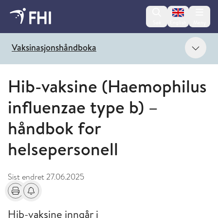
Change lan
Søk
English
Meny
Vis 
Vaksinasjonshåndboka
Hib-vaksine (Haemophilus
influenzae type b) –
håndbok for
helsepersonell
Sist endret
27.06.2025
Skriv ut
Få varsel om endringer
Hib-vaksine inngår i