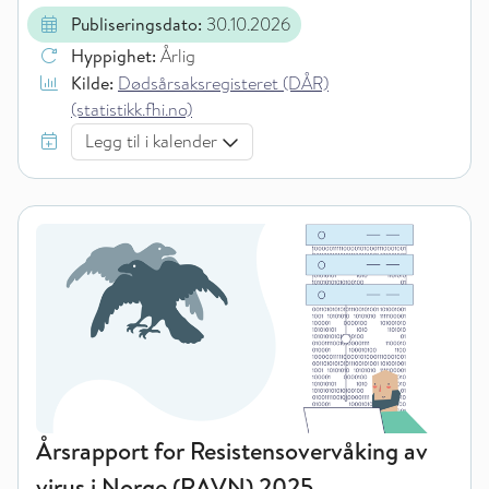
Publiseringsdato:
30.10.2026
Hyppighet:
Årlig
Kilde:
Dødsårsaksregisteret (DÅR)
(statistikk.fhi.no)
Legg til i kalender
Årsrapport for Resistensovervåking av
virus i Norge (RAVN) 2025