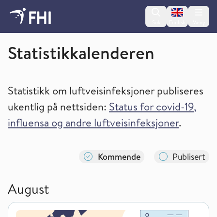
Change lan
Søk
English
Meny
Statistikkalender og tilgang til statistikk
Statistikkalenderen
Statistikk om luftveisinfeksjoner publiseres
ukentlig på nettsiden:
Status for covid-19,
influensa og andre luftveisinfeksjoner
.
Kommende
Publisert
August