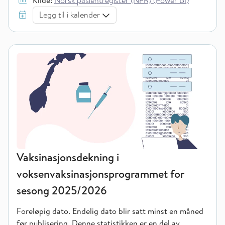
Kilde:
Norsk pasientregister (NPR) (Power BI)
Legg til i kalender
Vaksinasjonsdekning i
voksenvaksinasjonsprogrammet for
sesong 2025/2026
Foreløpig dato. Endelig dato blir satt minst en måned
før publisering.
Denne statistikken er en del av