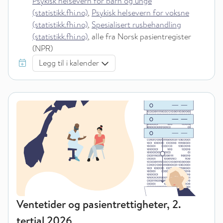
Psykisk helsevern for barn og unge
(statistikk.fhi.no)
,
Psykisk helsevern for voksne
(statistikk.fhi.no)
,
Spesialisert rusbehandling
(statistikk.fhi.no)
, alle fra Norsk pasientregister
(NPR)
Legg til i kalender
Ventetider og pasientrettigheter, 2.
tertial 2026