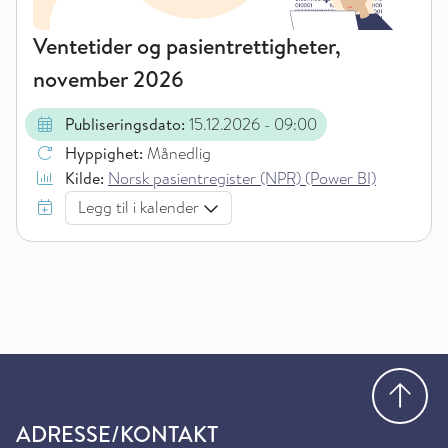
Ventetider og pasientrettigheter,
november 2026
Publiseringsdato:
15.12.2026
- 09:00
Hyppighet:
Månedlig
Kilde:
Norsk pasientregister (NPR) (Power BI)
Legg til i kalender
Gå
ADRESSE/KONTAKT