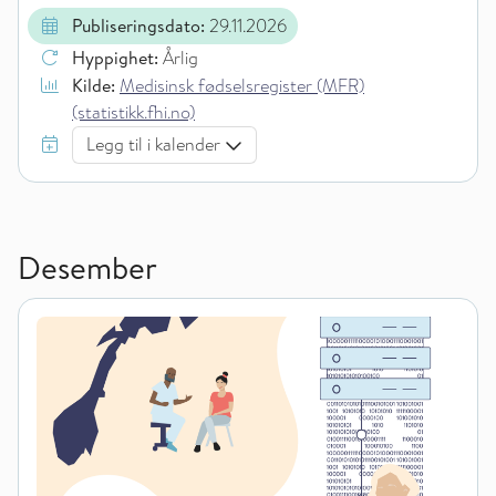
Publiseringsdato:
29.11.2026
Hyppighet:
Årlig
Kilde:
Medisinsk fødselsregister (MFR)
(statistikk.fhi.no)
Legg til i kalender
Desember