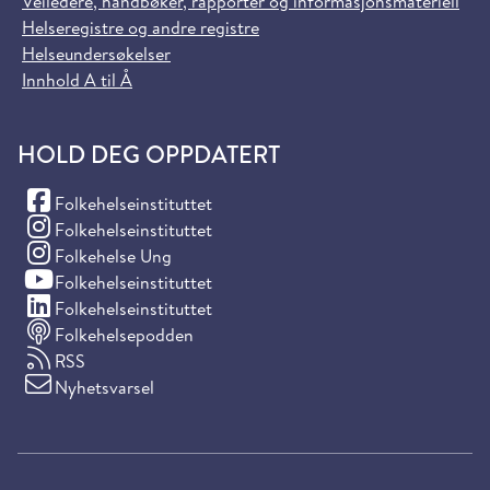
Veiledere, håndbøker, rapporter og informasjonsmateriell
Helseregistre og andre registre
Helseundersøkelser
Innhold A til Å
HOLD DEG OPPDATERT
(Facebook)
Folkehelseinstituttet
(Instagram)
Folkehelseinstituttet
(Instagram)
Folkehelse Ung
(YouTube)
Folkehelseinstituttet
(LinkedIn)
Folkehelseinstituttet
Folkehelsepodden
RSS
Nyhetsvarsel