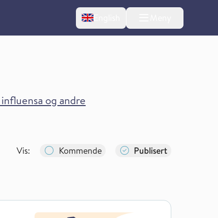
Change language
English
Meny
, influensa og andre
Vis:
Kommende
Publisert