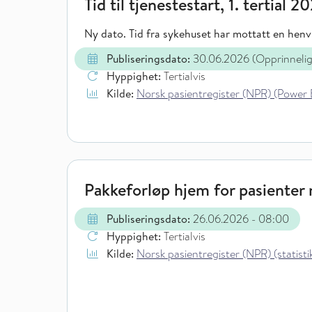
Tid til tjenestestart, 1. tertial 2
Ny dato. Tid fra sykehuset har mottatt en henvi
Publiseringsdato:
30.06.2026
(Opprinneli
Hyppighet:
Tertialvis
Kilde:
Norsk pasientregister (NPR) (Power 
Pakkeforløp hjem for pasienter m
Publiseringsdato:
26.06.2026
- 08:00
Hyppighet:
Tertialvis
Kilde:
Norsk pasientregister (NPR) (statistik