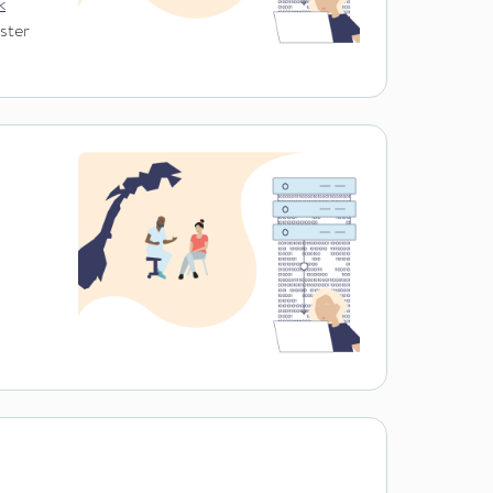
k
ister