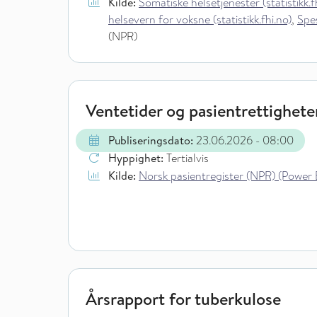
Kilde:
Somatiske helsetjenester (statistikk.f
helsevern for voksne (statistikk.fhi.no)
,
Spes
(NPR)
Ventetider og pasientrettigheter
Publiseringsdato:
23.06.2026
- 08:00
Hyppighet:
Tertialvis
Kilde:
Norsk pasientregister (NPR) (Power 
Årsrapport for tuberkulose