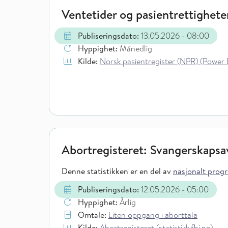
Ventetider og pasientrettighete
Publiseringsdato:
13.05.2026
- 08:00
Hyppighet:
Månedlig
Kilde:
Norsk pasientregister (NPR) (Power 
Abortregisteret: Svangerskaps
Denne statistikken er en del av
nasjonalt progra
Publiseringsdato:
12.05.2026
- 05:00
Hyppighet:
Årlig
Omtale:
Liten oppgang i aborttala
Kilde:
Abortregisteret (statistikk.fhi.no)