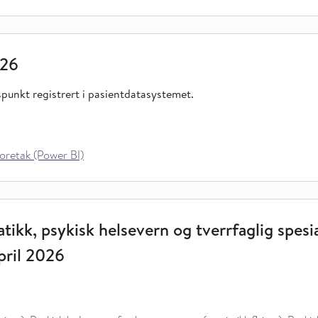
026
dspunkt registrert i pasientdatasystemet.
oretak (Power BI)
tikk, psykisk helsevern og tverrfaglig spesia
pril 2026