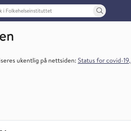
 Folkehelseinstituttet
Søkeknapp
ren
iseres ukentlig på nettsiden:
Status for covid-19