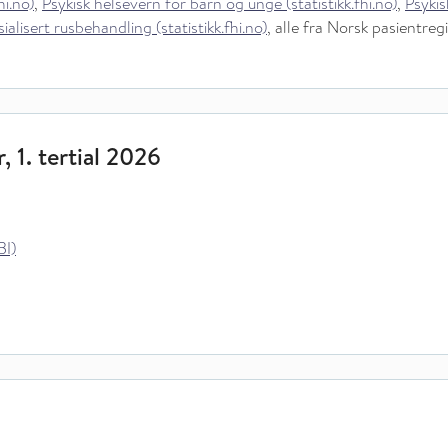
hi.no)
,
Psykisk helsevern for barn og unge (statistikk.fhi.no)
,
Psykis
ialisert rusbehandling (statistikk.fhi.no)
, alle fra Norsk pasientreg
, 1. tertial 2026
BI)