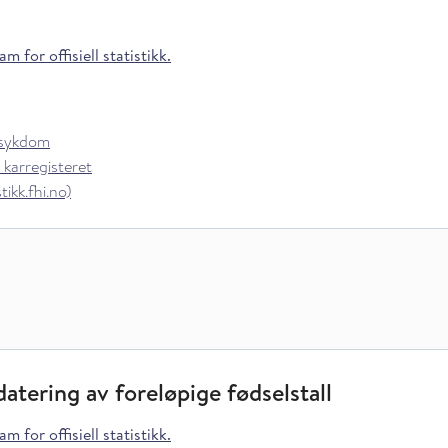
m for offisiell statistikk.
rsykdom
 karregisteret
ikk.fhi.no)
atering av foreløpige fødselstall
m for offisiell statistikk.