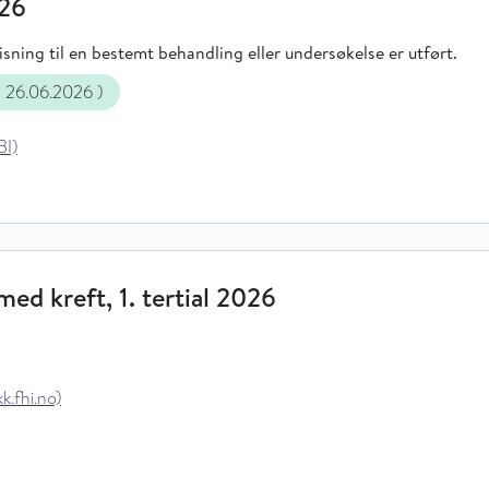
026
sning til en bestemt behandling eller undersøkelse er utført.
g 26.06.2026
)
BI)
ed kreft, 1. tertial 2026
k.fhi.no)