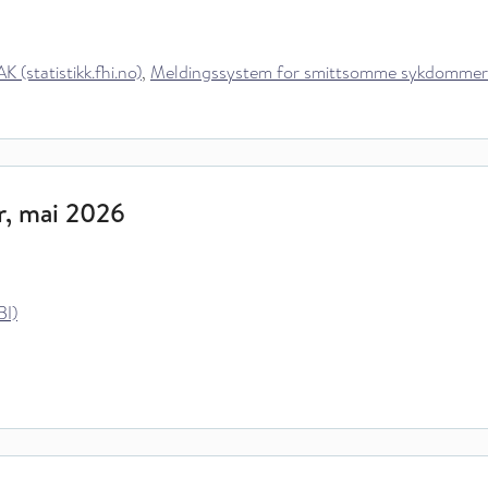
 (statistikk.fhi.no)
,
Meldingssystem for smittsomme sykdommer (MS
r, mai 2026
BI)