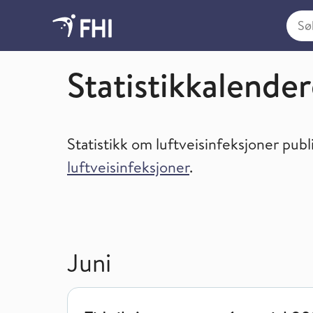
Søk i
Statistikkalender og tilgang til statistikk
Statistikkalende
Statistikk om luftveisinfeksjoner publ
luftveisinfeksjoner
.
Juni