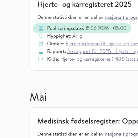
Hjerte- og karregisteret 2025
Denne statistikken er en del av
nasjonalt progra
Publiseringsdato:
15.06.2026
- 05:00
Hyppighet:
Årlig
Omtale:
Flere nordmenn får hjerte- og ka
Rapport:
Årsrapport for 2025 – Hjerte- og
Kilde:
Hjerte- og karregisteret (HKR) (statist
Mai
Medisinsk fødselsregister: Oppd
Denne statistikken er en del av
nasjonalt progra