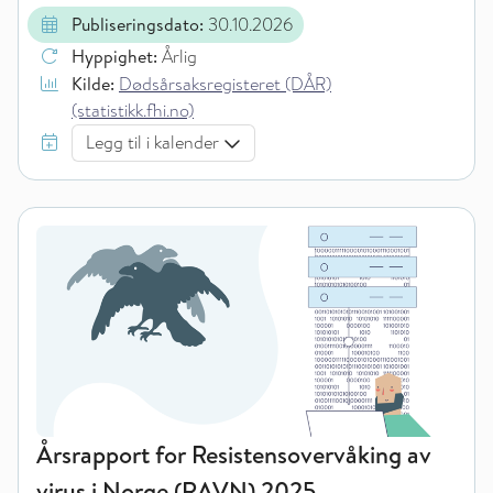
Publiseringsdato:
30.10.2026
Hyppighet:
Årlig
Kilde:
Dødsårsaksregisteret (DÅR)
(statistikk.fhi.no)
Legg til i kalender
Årsrapport for Resistensovervåking av
virus i Norge (RAVN) 2025