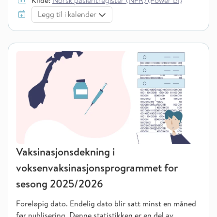
Kilde:
Norsk pasientregister (NPR) (Power BI)
Legg til i kalender
Vaksinasjonsdekning i
voksenvaksinasjonsprogrammet for
sesong 2025/2026
Foreløpig dato. Endelig dato blir satt minst en måned
før publisering.
Denne statistikken er en del av