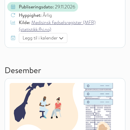
Publiseringsdato:
29.11.2026
Hyppighet:
Årlig
Kilde:
Medisinsk fødselsregister (MFR)
(statistikk.fhi.no)
Legg til i kalender
Desember