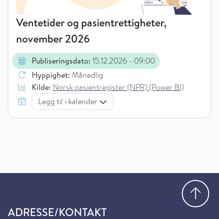
Ventetider og pasientrettigheter,
november 2026
Publiseringsdato:
15.12.2026
- 09:00
Hyppighet:
Månedlig
Kilde:
Norsk pasientregister (NPR) (Power BI)
Legg til i kalender
Gå
ADRESSE/KONTAKT