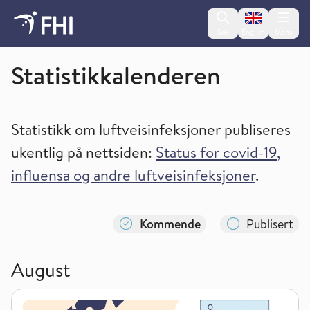
Change lan
Søk
English
Meny
Statistikkalender og tilgang til statistikk
Statistikkalenderen
Statistikk om luftveisinfeksjoner publiseres
ukentlig på nettsiden:
Status for covid-19,
influensa og andre luftveisinfeksjoner
.
Kommende
Publisert
August