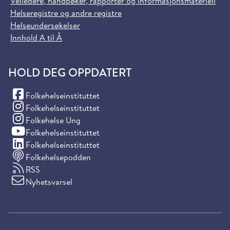
Veiledere, håndbøker, rapporter og informasjonsmateriell
Helseregistre og andre registre
Helseundersøkelser
Innhold A til Å
HOLD DEG OPPDATERT
(Facebook)
Folkehelseinstituttet
(Instagram)
Folkehelseinstituttet
(Instagram)
Folkehelse Ung
(YouTube)
Folkehelseinstituttet
(LinkedIn)
Folkehelseinstituttet
Folkehelsepodden
RSS
Nyhetsvarsel