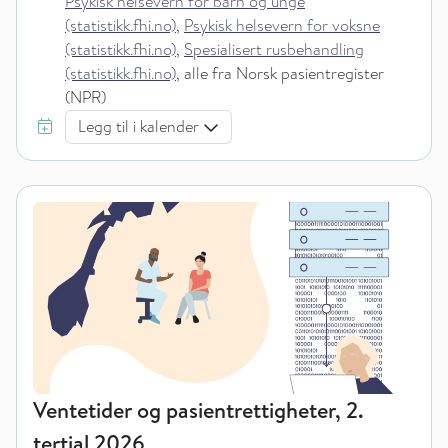
Psykisk helsevern for barn og unge
(statistikk.fhi.no)
,
Psykisk helsevern for voksne
(statistikk.fhi.no)
,
Spesialisert rusbehandling
(statistikk.fhi.no)
, alle fra Norsk pasientregister
(NPR)
Legg til i kalender
Ventetider og pasientrettigheter, 2.
tertial 2026