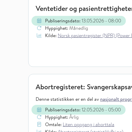
Ventetider og pasientrettighete
Publiseringsdato:
13.05.2026
- 08:00
Hyppighet:
Månedlig
Kilde:
Norsk pasientregister (NPR) (Power 
Abortregisteret: Svangerskaps
Denne statistikken er en del av
nasjonalt progra
Publiseringsdato:
12.05.2026
- 05:00
Hyppighet:
Årlig
Omtale:
Liten oppgang i aborttala
Kilde:
Abortregisteret (statistikk.fhi.no)