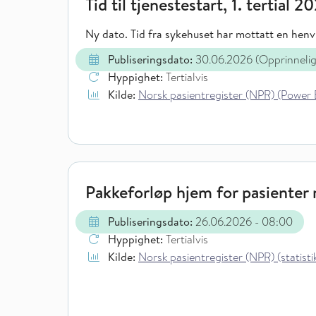
Tid til tjenestestart, 1. tertial 2
Ny dato. Tid fra sykehuset har mottatt en henvi
Publiseringsdato:
30.06.2026
(Opprinneli
Hyppighet:
Tertialvis
Kilde:
Norsk pasientregister (NPR) (Power 
Pakkeforløp hjem for pasienter m
Publiseringsdato:
26.06.2026
- 08:00
Hyppighet:
Tertialvis
Kilde:
Norsk pasientregister (NPR) (statistik