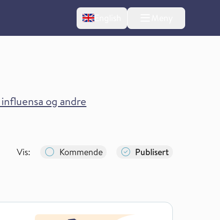
Change language
English
Meny
, influensa og andre
Vis:
Kommende
Publisert