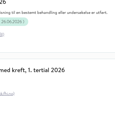
026
sning til en bestemt behandling eller undersøkelse er utført.
g 26.06.2026
)
BI)
ed kreft, 1. tertial 2026
k.fhi.no)