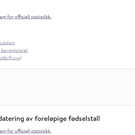
m for offisiell statistikk.
rsykdom
 karregisteret
ikk.fhi.no)
atering av foreløpige fødselstall
m for offisiell statistikk.