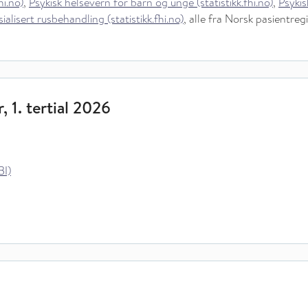
hi.no)
,
Psykisk helsevern for barn og unge (statistikk.fhi.no)
,
Psykis
ialisert rusbehandling (statistikk.fhi.no)
, alle fra Norsk pasientreg
, 1. tertial 2026
BI)