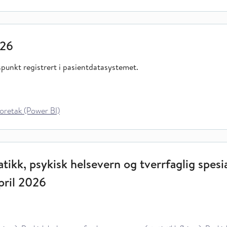
026
dspunkt registrert i pasientdatasystemet.
oretak (Power BI)
tikk, psykisk helsevern og tverrfaglig spesia
pril 2026