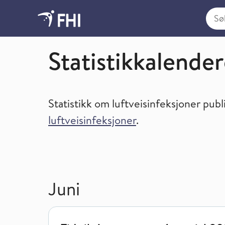
Søk i
Statistikkalender og tilgang til statistikk
Statistikkalende
Statistikk om luftveisinfeksjoner publ
luftveisinfeksjoner
.
Juni