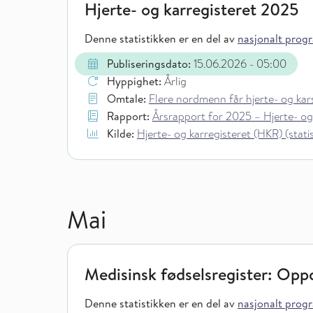
Hjerte- og karregisteret 2025
Denne statistikken er en del av
nasjonalt progra
Publiseringsdato:
15.06.2026
- 05:00
Hyppighet:
Årlig
Omtale:
Flere nordmenn får hjerte- og ka
Rapport:
Årsrapport for 2025 – Hjerte- og
Kilde:
Hjerte- og karregisteret (HKR) (statist
Mai
Medisinsk fødselsregister: Oppd
Denne statistikken er en del av
nasjonalt progra