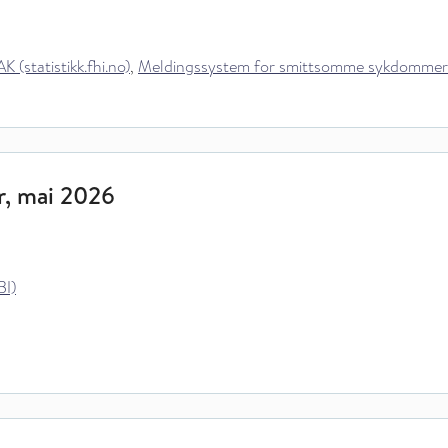
 (statistikk.fhi.no)
,
Meldingssystem for smittsomme sykdommer (MS
r, mai 2026
BI)