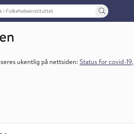
 Folkehelseinstituttet
Søkeknapp
ren
iseres ukentlig på nettsiden:
Status for covid-19