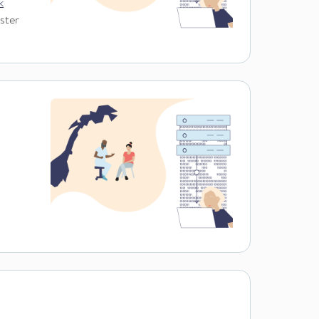
k
ister