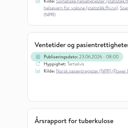
Kilde:
Somatiske helsetjenester (statistikk.f
helsevern for voksne (statistikk.fhi.no)
,
Spes
(NPR)
Ventetider og pasientrettigheter
Publiseringsdato:
23.06.2026
- 08:00
Hyppighet:
Tertialvis
Kilde:
Norsk pasientregister (NPR) (Power 
Årsrapport for tuberkulose