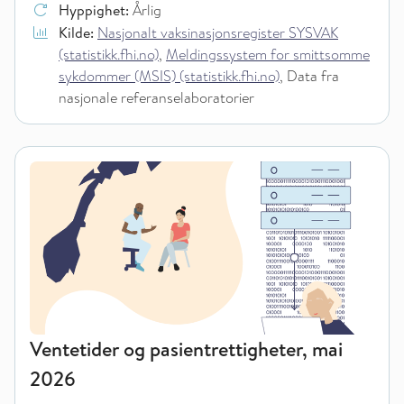
Hyppighet:
Årlig
Kilde:
Nasjonalt vaksinasjonsregister SYSVAK
(statistikk.fhi.no)
,
Meldingssystem for smittsomme
sykdommer (MSIS) (statistikk.fhi.no)
, Data fra
nasjonale referanselaboratorier
Ventetider og pasientrettigheter, mai
2026