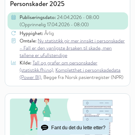
Personskader 2025
Publiseringsdato:
24.04.2026
- 08:00
(Opprinnelig 17.04.2026
- 08:00
)
Hyppighet:
Årlig
Omtale:
Ny statistikk gir mer innsikt i personskader
– Fall er den vanligste årsaken til skade, men
tallene er ufullstendige
Kilde:
Tall og grafer om personskader
(statistikk.fhi.no)
,
Kompletthet i personskadedata
(Power BI)
, Begge fra Norsk pasientregister (NPR)
Fant du det du lette etter?