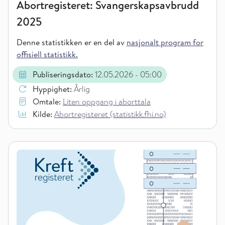
Abortregisteret: Svangerskapsavbrudd
2025
Denne statistikken er en del av
nasjonalt program for
offisiell statistikk.
Publiseringsdato:
12.05.2026
- 05:00
Hyppighet:
Årlig
Omtale:
Liten oppgang i aborttala
Kilde:
Abortregisteret (statistikk.fhi.no)