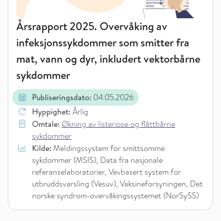
Årsrapport 2025. Overvåking av
infeksjonssykdommer som smitter fra
mat, vann og dyr, inkludert vektorbårne
sykdommer
Publiseringsdato:
04.05.2026
Hyppighet:
Årlig
Omtale:
Økning av listeriose og flåttbårne
sykdommer
Kilde:
Meldingssystem for smittsomme
sykdommer (MSIS), Data fra nasjonale
referanselaboratorier, Vevbasert system for
utbruddsvarsling (Vesuv), Vaksineforsyningen, Det
norske syndrom-overvåkingssystemet (NorSySS)