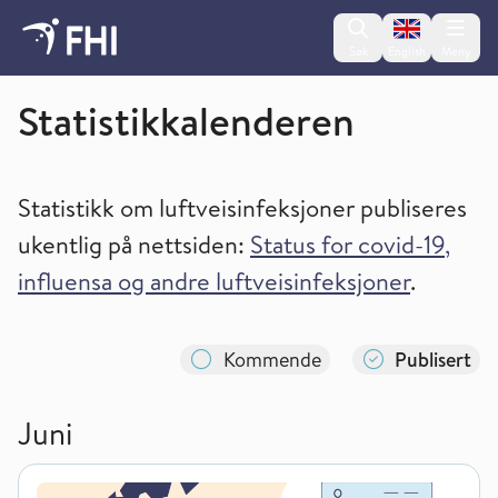
Change lan
Søk
English
Meny
Statistikkalender og tilgang til statistikk
Statistikkalenderen
Statistikk om luftveisinfeksjoner publiseres
ukentlig på nettsiden:
Status for covid-19,
influensa og andre luftveisinfeksjoner
.
Kommende
Publisert
Juni