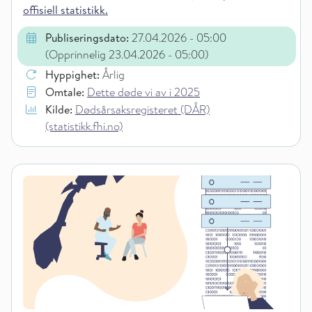
offisiell statistikk.
Publiseringsdato:
27.04.2026
- 05:00
(Opprinnelig 23.04.2026
- 05:00
)
Hyppighet:
Årlig
Omtale:
Dette døde vi av i 2025
Kilde:
Dødsårsaksregisteret (DÅR)
(statistikk.fhi.no)