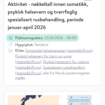
Aktivitet - nøkkeltall innen somatikk,
psykisk helsevern og tverrfaglig
spesialisert rusbehandling, periode
januar-april 2026
Publiseringsdato:
23.06.2026
- 08:00
Hyppighet:
Tertialvis
Kilde:
Somatiske helsetjenester (statistikk.fhi.no)
,
Psykisk helsevern for barn og unge
(statistikk.fhi.no)
,
Psykisk helsevern for voksne
(statistikk.fhi.no)
,
Spesialisert rusbehandling
(statistikk.fhi.no)
, alle fra Norsk pasientregister
(NPR)