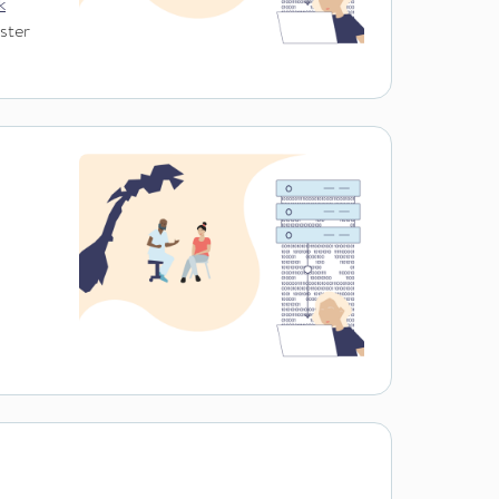
k
ister