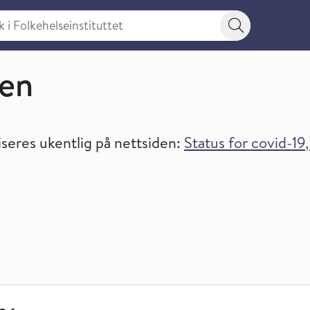
 Folkehelseinstituttet
Søkeknapp
ren
iseres ukentlig på nettsiden:
Status for covid-19