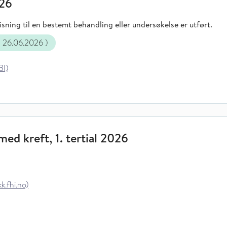
026
sning til en bestemt behandling eller undersøkelse er utført.
g 26.06.2026
)
BI)
ed kreft, 1. tertial 2026
k.fhi.no)