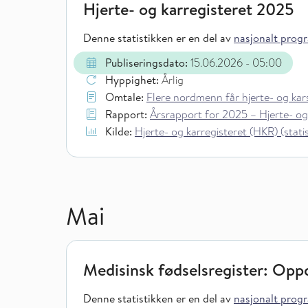
Hjerte- og karregisteret 2025
Denne statistikken er en del av
nasjonalt progra
Publiseringsdato:
15.06.2026
- 05:00
Hyppighet:
Årlig
Omtale:
Flere nordmenn får hjerte- og ka
Rapport:
Årsrapport for 2025 – Hjerte- og
Kilde:
Hjerte- og karregisteret (HKR) (statist
Mai
Medisinsk fødselsregister: Oppd
Denne statistikken er en del av
nasjonalt progra