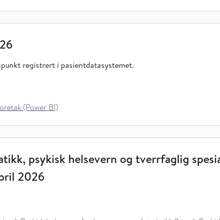
026
dspunkt registrert i pasientdatasystemet.
oretak (Power BI)
tikk, psykisk helsevern og tverrfaglig spesia
pril 2026