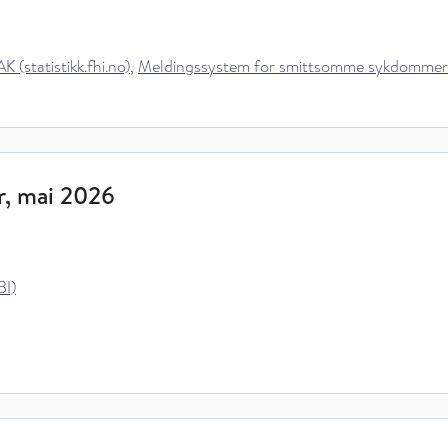
 (statistikk.fhi.no)
,
Meldingssystem for smittsomme sykdommer (MS
r, mai 2026
BI)