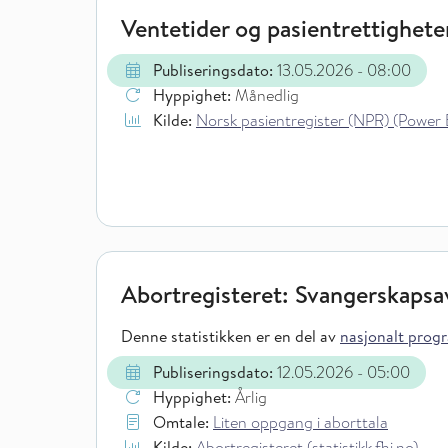
Ventetider og pasientrettighete
Publiseringsdato:
13.05.2026
- 08:00
Hyppighet:
Månedlig
Kilde:
Norsk pasientregister (NPR) (Power 
Abortregisteret: Svangerskaps
Denne statistikken er en del av
nasjonalt progra
Publiseringsdato:
12.05.2026
- 05:00
Hyppighet:
Årlig
Omtale:
Liten oppgang i aborttala
Kilde:
Abortregisteret (statistikk.fhi.no)