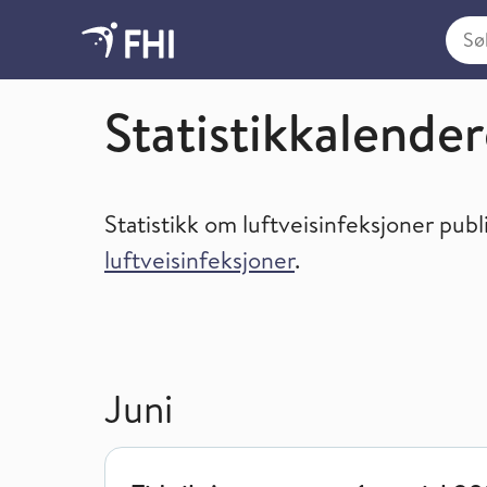
Søk i
Statistikkalender og tilgang til statistikk
Statistikkalende
Statistikk om luftveisinfeksjoner publ
luftveisinfeksjoner
.
Juni