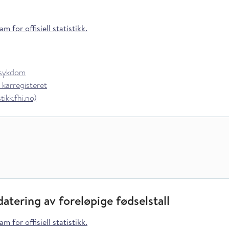
m for offisiell statistikk.
rsykdom
 karregisteret
ikk.fhi.no)
atering av foreløpige fødselstall
m for offisiell statistikk.