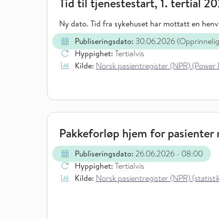
Tid til tjenestestart, 1. tertial 2
Ny dato. Tid fra sykehuset har mottatt en henvi
Publiseringsdato:
30.06.2026
(Opprinneli
Hyppighet:
Tertialvis
Kilde:
Norsk pasientregister (NPR) (Power 
Pakkeforløp hjem for pasienter m
Publiseringsdato:
26.06.2026
- 08:00
Hyppighet:
Tertialvis
Kilde:
Norsk pasientregister (NPR) (statistik