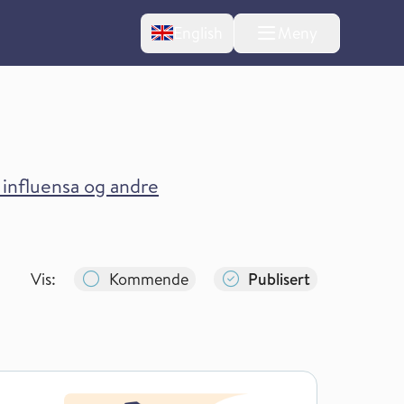
Change language
English
Meny
, influensa og andre
Vis:
Kommende
Publisert