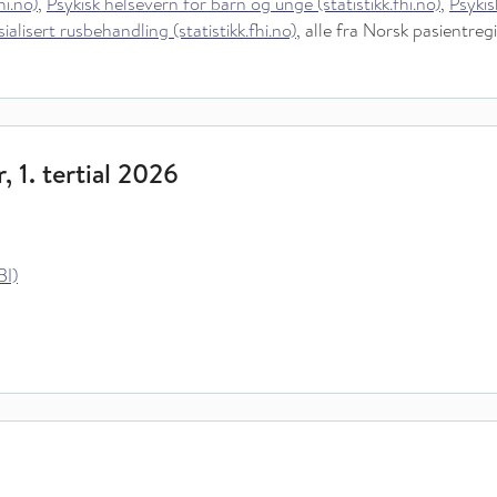
hi.no)
,
Psykisk helsevern for barn og unge (statistikk.fhi.no)
,
Psykis
ialisert rusbehandling (statistikk.fhi.no)
, alle fra Norsk pasientreg
, 1. tertial 2026
BI)