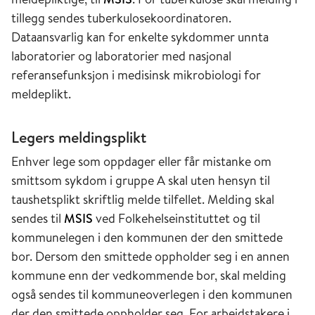
systematisk innsamling av data om smittsomme
tillegg sendes tuberkulosekoordinatoren.
sykdommer kom først i gang etter innføringen
Dataansvarlig kan for enkelte sykdommer unnta
av Sundhedsloven i 1860 og Lægeloven i
laboratorier og laboratorier med nasjonal
1927. De første beskrivelser av epidemiologiske
referansefunksjon i medisinsk mikrobiologi for
forhold ved smittsomme sykdommer i Norge
meldeplikt.
finner man i publikasjonen Beretning om
Sundhedstilstanden og Medicinalforholdene i
Legers meldingsplikt
Norge (medisinalberetningen) som første gang
ble utgitt for statistikkåret 1853. Innsamling av
Enhver lege som oppdager eller får mistanke om
data var basert på melding fra primærleger og
smittsom sykdom i gruppe A skal uten hensyn til
sykehus til den offentlige lege
taushetsplikt skriftlig melde tilfellet. Melding skal
(helserådsordføreren) i kommunen. Disse
sendes til
MSIS
ved Folkehelseinstituttet og til
utarbeidet månedsrapporter om epidemiske og
kommunelegen i den kommunen der den smittede
andre smittsomme sykdommer i kommunen.
bor. Dersom den smittede oppholder seg i en annen
Kvartalsvise oppgaver ble sendt fra den
kommune enn der vedkommende bor, skal melding
offentlige lege til fylkeslegen, som i sin tur
også sendes til kommuneoverlegen i den kommunen
sendte oppgaver til helsedirektøren og
der den smittede oppholder seg. For arbeidstakere i