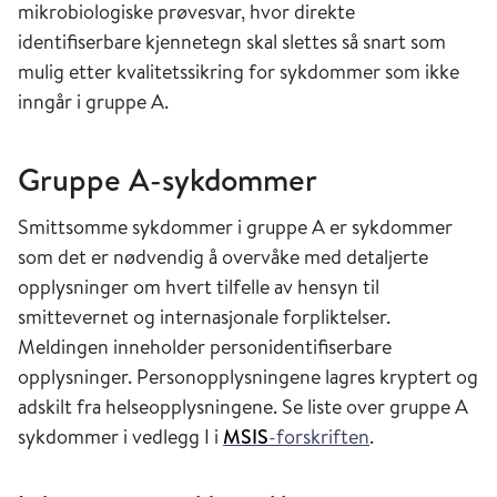
mikrobiologiske prøvesvar, hvor direkte
distriktslegen) i pasientens bostedskommune. I
identifiserbare kjennetegn skal slettes så snart som
tillegg melder laboratorier tilfeller direkte til
mulig etter kvalitetssikring for sykdommer som ikke
Folkehelseinstituttet. Fram til 1998 var det i
inngår i gruppe A.
MSIS
også et meldingssystem hvor utvalgte
sykdommer ble meldt summarisk ved at leger
Gruppe A-sykdommer
hver uke sendte inn meldingskort.
Smittsomme sykdommer i gruppe A er sykdommer
Det sentrale tuberkuloseregister ble opprettet i
som det er nødvendig å overvåke med detaljerte
1962 og lagt til Statens
opplysninger om hvert tilfelle av hensyn til
skjermbildefotografering (fra 1986 Statens
smittevernet og internasjonale forpliktelser.
helseundersøkelser). I 2002 ble det
Meldingen inneholder personidentifiserbare
sentrale tuberkuloseregisteret lagt til
opplysninger. Personopplysningene lagres kryptert og
Folkehelseinstituttet. Det sentrale
adskilt fra helseopplysningene. Se liste over gruppe A
tuberkuloseregisteret ble nedlagt som et eget
sykdommer i vedlegg I i
MSIS
-forskriften
.
helseregister 1. januar 2015 da registeret ble en
del av
MSIS
-registeret.