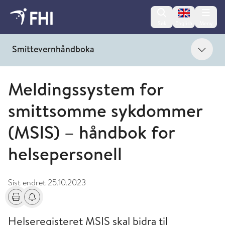
Change lan
Søk
English
Meny
Vis 
Smittevernhåndboka
Meldingssystem for
smittsomme sykdommer
(MSIS) – håndbok for
helsepersonell
Sist endret
25.10.2023
Skriv ut
Få varsel om endringer
Helseregisteret MSIS skal bidra til