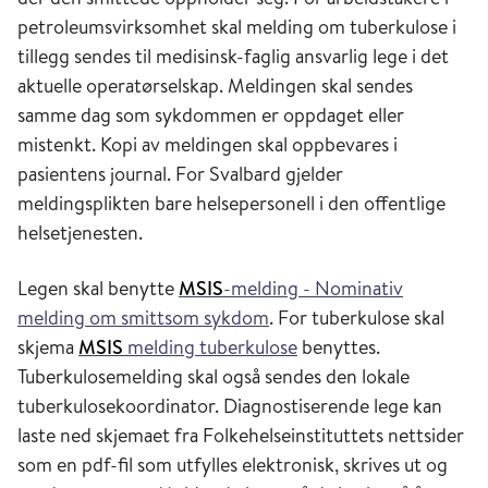
Statistisk sentralbyrå. Oversikt over
petroleumsvirksomhet skal melding om tuberkulose i
smittsomme sykdommer i Norge ble årlig
tillegg sendes til medisinsk-faglig ansvarlig lege i det
offentliggjort i publikasjoner som f.eks.
aktuelle operatørselskap. Meldingen skal sendes
Statistisk årbok.
samme dag som sykdommen er oppdaget eller
mistenkt. Kopi av meldingen skal oppbevares i
pasientens journal. For Svalbard gjelder
meldingsplikten bare helsepersonell i den offentlige
helsetjenesten.
Legen skal benytte
MSIS
-melding - Nominativ
melding om smittsom sykdom
. For tuberkulose skal
skjema
MSIS
melding tuberkulose
benyttes.
Tuberkulosemelding skal også sendes den lokale
tuberkulosekoordinator. Diagnostiserende lege kan
laste ned skjemaet fra Folkehelseinstituttets nettsider
som en pdf-fil som utfylles elektronisk, skrives ut og