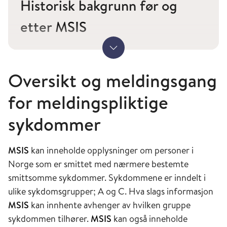
Historisk bakgrunn før og
etter
MSIS
Meldingssystem for smittsomme sykdommer
Vis mer
(
MSIS
) ble startet som et prøveprosjekt i Nord-
Oversikt og meldingsgang
Trøndelag og Vestfold i 1973, og ble
landsomfattende fra 1. januar 1975.
for meldingspliktige
Meldingsplikten var den gang regulert etter
Forskrift for melding av infeksjonssykdommer
sykdommer
(1974).
MSIS
kan inneholde opplysninger om personer i
Grunnprinsippet i
MSIS
har siden starten vært
Norge som er smittet med nærmere bestemte
uforandret, dvs. at leger melder enkeltvis
smittsomme sykdommer. Sykdommene er inndelt i
tilfeller av viktige smittsomme sykdommer hos
ulike sykdomsgrupper; A og C. Hva slags informasjon
personer i Norge til Folkehelseinstituttet (før
MSIS
kan innhente avhenger av hvilken gruppe
2002 til Statens institutt for folkehelse) og til
sykdommen tilhører.
MSIS
kan også inneholde
kommunelegen (før 1984 til stads- eller