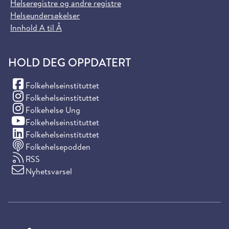
Helseregistre og andre registre
Helseundersøkelser
Innhold A til Å
HOLD DEG OPPDATERT
(Facebook)
Folkehelseinstituttet
(Instagram)
Folkehelseinstituttet
(Instagram)
Folkehelse Ung
(YouTube)
Folkehelseinstituttet
(LinkedIn)
Folkehelseinstituttet
Folkehelsepodden
RSS
Nyhetsvarsel