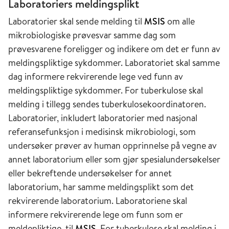
Laboratoriers meldingsplikt
Forskrift om Meldingssystem for smittsomme
Laboratorier skal sende melding til
MSIS
om alle
sykdommer (
MSIS
-forskriften) med hjemmel i
mikrobiologiske prøvesvar samme dag som
helseregisterloven og smittevernloven trådte i
prøvesvarene foreligger og indikere om det er funn av
kraft i 1.juli 2003 og erstattet de tidligere
meldingspliktige sykdommer. Laboratoriet skal samme
forskriftene som regulerte meldingsplikten. I
dag informere rekvirerende lege ved funn av
2004 ble det tatt i bruk en ny
MSIS
-database
meldingspliktige sykdommer. For tuberkulose skal
og det ble utviklet en statistikkbank hvor
melding i tillegg sendes tuberkulosekoordinatoren.
anonyme data ble gjort allment tilgjengelig
Laboratorier, inkludert laboratorier med nasjonal
gjennom
MSIS
. I løpet av 2020 ble det utviklet
referansefunksjon i medisinsk mikrobiologi, som
en ny statistikkbank for FHI, hvor det også vises
undersøker prøver av human opprinnelse på vegne av
anonyme data fra
MSIS
.
annet laboratorium eller som gjør spesialundersøkelser
eller bekreftende undersøkelser for annet
Før
MSIS
laboratorium, har samme meldingsplikt som det
rekvirerende laboratorium. Laboratoriene skal
I 1847 ble samtlige leger pålagt å melde fra til
informere rekvirerende lege om funn som er
myndighetene ved epidemiske sykdommer. Mer
meldepliktige, til
MSIS
. For tuberkulose skal melding i