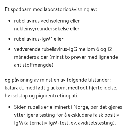
Et spedbarn med laboratoriepåvisning av:
rubellavirus ved isolering eller
nukleinsyreundersøkelse
eller
rubellavirus-IgM*
eller
vedvarende rubellavirus-IgG mellom 6 og 12
måneders alder (minst to prøver med lignende
antistoffmengde)
og
påvisning av minst én av følgende tilstander:
katarakt, medfødt glaukom, medfødt hjertelidelse,
hørselstap og pigmentretinopati.
Siden rubella er eliminert i Norge, bør det gjøres
ytterligere testing for å ekskludere falsk positiv
IgM (alternativ IgM-test, ev. aviditetstesting).