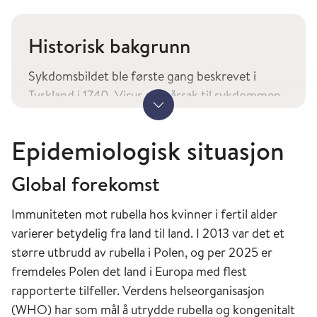
Historisk bakgrunn
Sykdomsbildet ble første gang beskrevet i
Tyskland i 1740. Virus som årsak til sykdommen
Vis mer
ble påvist i 1911. Sammenheng med fosterskade
ble identifisert i 1941, viruset ble isolert i 1962,
Epidemiologisk situasjon
og vaksine ble utviklet i 1969.
Global forekomst
Norge
Immuniteten mot rubella hos kvinner i fertil alder
I Norge var rubella hovedsakelig en
varierer betydelig fra land til land. I 2013 var det et
barnesykdom som før introduksjon av
større utbrudd av rubella i Polen, og per 2025 er
vaksinasjon opptrådte i epidemier hvert 4-5 år.
fremdeles Polen det land i Europa med flest
Siste store utbrudd i Norge var i 1978-79, siste
rapporterte tilfeller. Verdens helseorganisasjon
mindre utbrudd av rubella var knyttet til en
(WHO) har som mål å utrydde rubella og kongenitalt