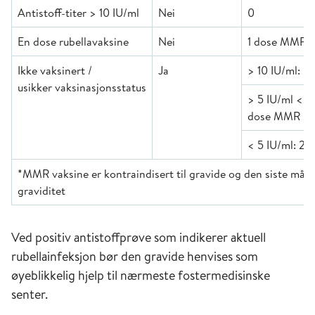
Antistoff-titer > 10 IU/ml
Nei
0
En dose rubellavaksine
Nei
1 dose MMR
Ikke vaksinert /
Ja
> 10 IU/ml: 0
usikker vaksinasjonsstatus
> 5 IU/ml < 10
dose MMR
< 5 IU/ml: 2
*MMR vaksine er kontraindisert til gravide og den siste mån
graviditet
Ved positiv antistoffprøve som indikerer aktuell
rubellainfeksjon bør den gravide henvises som
øyeblikkelig hjelp til nærmeste fostermedisinske
senter.