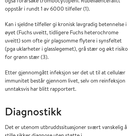
også forårsake trombocytopeni. Rubellaencefalitt
oppstår i rundt 1 av 6000 tilfeller (1).
Kan i sjeldne tilfeller gi kronisk lavgradig betennelse i
øyet (Fuchs uveitt, tidligere Fuchs heterochrome
uveitt) som ofte gir plagsomme flytere i synsfeltet
(pga uklarheter i glasslegemet), grå stær og økt risiko
for grønn stær (3).
Etter gjennomgått infeksjon ser det ut til at cellulær
immunitet består gjennom livet, selv om reinfeksjon
unntaksvis har blitt rapportert.
Diagnostikk
Det er utenom utbruddssituasjoner svært vanskelig å
stille sikker diagnose uten støtte i