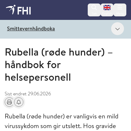
Change lan
Søk
English
Meny
Vis 
Smittevernhåndboka
Rubella (røde hunder) –
håndbok for
helsepersonell
Sist endret
29.06.2026
Skriv ut
Få varsel om endringer
Rubella (røde hunder) er vanligvis en mild
virussykdom som gir utslett. Hos gravide