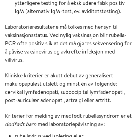
ytterligere testing for å ekskludere falsk positiv
IgM (alternativ IgM-test, ev. aviditetstesting).
Laboratorieresultatene må tolkes med hensyn til
vaksinasjonsstatus. Ved nylig vaksinasjon blir rubella-
PCR ofte positiv slik at det må gjøres sekvensering for
å påvise vaksinevirus og avkrefte infeksjon med
villvirus.
Kliniske kriterier er akutt debut av generalisert
makulopapuløst utslett og minst én av følgende:
cervikal lymfadenopati, suboccipital lymfadenopati,
post-auriculær adenopati, artralgi eller artritt.
Kriterier for melding av medfødt rubellasyndrom er et
dødfødt barn
med laboratoriepåvisning av:
rubellavirus ved isolering eller