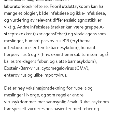
laboratoriebekreftelse. Febril utslettsykdom kan ha
mange etiologier, både infeksiøse og ikke-infeksiøse,
og vurdering av relevant differensialdiagnostikk er
viktig. Andre infeksiøse årsaker kan være gruppe A-
streptokokker (skarlagensfeber) og virale agens som
meslinger, humant parvovirus B19 (erythema
infectiosum eller femte barnesykdom), humant
herpesvirus 6 og 7 (hhv. exanthema subitum som også
kalles tre-dagers feber, og sjette barnesykdom),
Epstein-Barr-virus, cytomegalovirus (CMV),
enterovirus og ulike importvirus.
Det er høy vaksinasjonsdekning for rubella og
meslinger i Norge, og som regel er andre
virussykdommer mer sannsynlig årsak. Rubellasykdom
bør spesielt vurderes hos pasienter med feber og