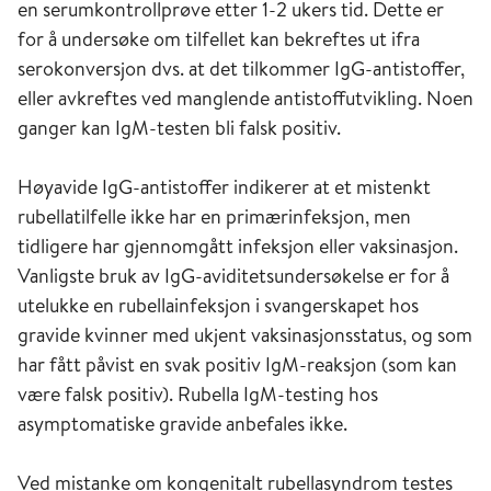
en serumkontrollprøve etter 1-2 ukers tid. Dette er
for å undersøke om tilfellet kan bekreftes ut ifra
serokonversjon dvs. at det tilkommer IgG-antistoffer,
eller avkreftes ved manglende antistoffutvikling. Noen
ganger kan IgM-testen bli falsk positiv.
Høyavide IgG-antistoffer indikerer at et mistenkt
rubellatilfelle ikke har en primærinfeksjon, men
tidligere har gjennomgått infeksjon eller vaksinasjon.
Vanligste bruk av IgG-aviditetsundersøkelse er for å
utelukke en rubellainfeksjon i svangerskapet hos
gravide kvinner med ukjent vaksinasjonsstatus, og som
har fått påvist en svak positiv IgM-reaksjon (som kan
være falsk positiv). Rubella IgM-testing hos
asymptomatiske gravide anbefales ikke.
Ved mistanke om kongenitalt rubellasyndrom testes