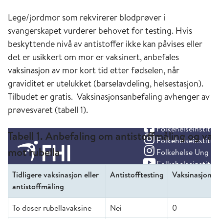
Lege/jordmor som rekvirerer blodprøver i
svangerskapet vurderer behovet for testing. Hvis
beskyttende nivå av antistoffer ikke kan påvises eller
det er usikkert om mor er vaksinert, anbefales
vaksinasjon av mor kort tid etter fødselen, når
graviditet er utelukket (barselavdeling, helsestasjon).
Tilbudet er gratis. Vaksinasjonsanbefaling avhenger av
prøvesvaret (tabell 1).
Tabell 1. Anbefaling om antistoffmåling og vak
mot rubella
Tidligere vaksinasjon eller
Antistofftesting
Vaksinasjonsa
antistoffmåling
To doser rubellavaksine
Nei
0