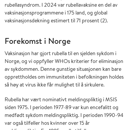
internasjonal skole i Sogn og Fjordane årsskiftet
rubellasyndrom. I 2024 var rubellavaksine en del av
1995-96. Siste registrerte tilfelle av
vaksinasjonsprogrammene i 175 land, og global
rubellaencefalitt i Norge var i 1984. Rubella er i
vaksinasjonsdekning estimert til 71 prosent (2).
dag en svært sjelden sykdom i Norge, og
diagnostiserte rubellatilfeller er vanligvis smittet
Forekomst i Norge
i utlandet. Overføring av rubellasmitte fra mor
til barn skjer svært sjeldent i Norge. Siste tilfelle
Vaksinasjon har gjort rubella til en sjelden sykdom i
var i 2002 hos en innvandrer som var smittet i
Norge, og vi oppfyller WHOs kriterier for eliminasjon
Somalia og barnet ble født i Norge.
av sykdommen. Denne gunstige situasjonen kan bare
opprettholdes om immuniteten i befolkningen holdes
så høy at virus ikke får mulighet til å sirkulere.
Rubella har vært nominativt meldingspliktig i MSIS
siden 1975. I perioden 1977-89 var kun encefalitt og
medfødt sykdom meldingspliktig. I perioden 1990-94
var også tilfeller hos kvinner over 15 år