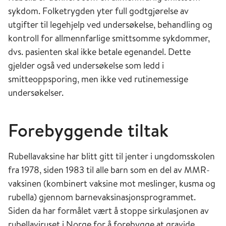
sykdom. Folketrygden yter full godtgjørelse av
utgifter til legehjelp ved undersøkelse, behandling og
kontroll for allmennfarlige smittsomme sykdommer,
dvs. pasienten skal ikke betale egenandel. Dette
gjelder også ved undersøkelse som ledd i
smitteoppsporing, men ikke ved rutinemessige
undersøkelser.
Forebyggende tiltak
Rubellavaksine har blitt gitt til jenter i ungdomsskolen
fra 1978, siden 1983 til alle barn som en del av MMR-
vaksinen (kombinert vaksine mot meslinger, kusma og
rubella) gjennom barnevaksinasjonsprogrammet.
Siden da har formålet vært å stoppe sirkulasjonen av
rubellaviruset i Norge for å forebygge at gravide