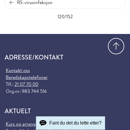
RS-virusinfeksjon
120/152
Gå
ADRESSE/KONTAKT
Kontakt oss
Beredskapstelefoner
Tlf.:
21 07 70 00
Org.nr: 983 744 516
AKTUELT
Fant du det du lette etter?
Kurs og arrangementer