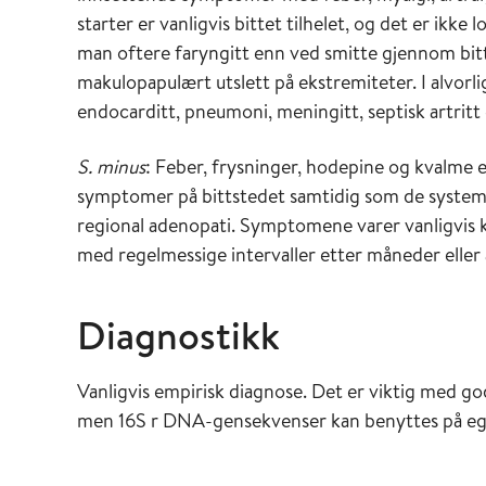
starter er vanligvis bittet tilhelet, og det er ik
man oftere faryngitt enn ved smitte gjennom bitt
makulopapulært utslett på ekstremiteter. I alvorli
endocarditt, pneumoni, meningitt, septisk artritt 
S. minus
: Feber, frysninger, hodepine og kvalme er
symptomer på bittstedet samtidig som de syste
regional adenopati. Symptomene varer vanligvis
med regelmessige intervaller etter måneder eller 
Diagnostikk
Vanligvis empirisk diagnose. Det er viktig med g
men 16S r DNA-gensekvenser kan benyttes på egn