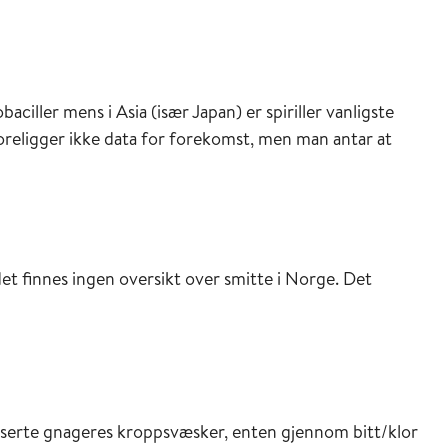
olert og identifisert i 1914. Rottebittfeber på grunn
etter et utbrudd med kontaminert, upasteurisert melk
ved en kostskole i England med 304 syke elever som
ikkevann.
ciller mens i Asia (især Japan) er spiriller vanligste
isert i 1916. Spiriller er vanligste årsak til
religger ikke data for forekomst, men man antar at
er som sporadiske tilfeller. I Japan kalles
 hos barn som levde under dårlige sosioøkonomiske
r nå også smitte hos personer som jobber i f.eks.
et finnes ingen oversikt over smitte i Norge. Det
serte gnageres kroppsvæsker, enten gjennom bitt/klor