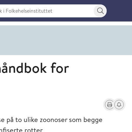
 Folkehelseinstituttet
Søkeknapp
håndbok for
Skriv ut
Få varse
se på to ulike zoonoser som begge
fiserte rotter