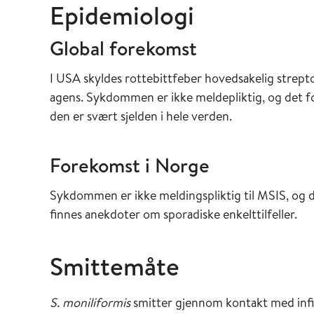
Streptobacillus moniliformis
ble første gang is
Epidemiologi
av streptobasiller kalles også Haverhillfeber 
i USA i 1926. I 1987 var det et stort utbrudd 
Global forekomst
ble smittet gjennom urenset (ikke-klorert) dr
I USA skyldes rottebittfeber hovedsakelig streptoba
Spirillum minus
ble første gang isolert og identif
agens. Sykdommen er ikke meldepliktig, og det fo
rottebittfeber i Asia, især i Japan, og forekomm
den er svært sjelden i hele verden.
sykdommen «sodoku».
Forekomst i Norge
Tidligere var over halvparten av infeksjonene
forhold, men demografien er endret, og man se
Sykdommen er ikke meldingspliktig til MSIS, og d
dyrebutikker og laboratorier.
finnes anekdoter om sporadiske enkelttilfeller.
Smittemåte
S. moniliformis
smitter gjennom kontakt med infi