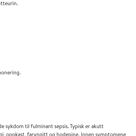
tteurin.
ponering.
de sykdom til fulminant sepsis. Typisk er akutt
gi, oppkast, faryngitt og hodepine. Innen symptomene