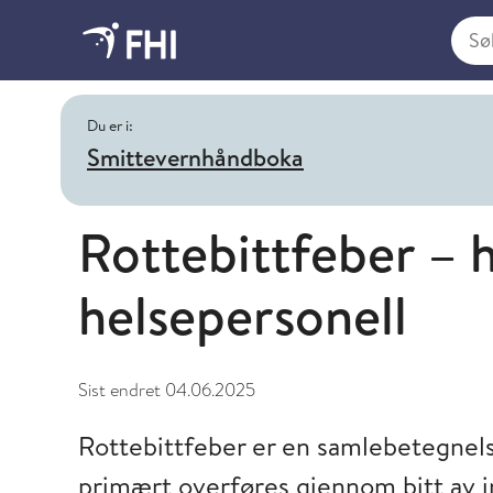
Søk i
Du er i:
Smittevernhåndboka
Rottebittfeber – 
helsepersonell
Sist endret
04.06.2025
Rottebittfeber er en samlebetegnel
primært overføres gjennom bitt av in