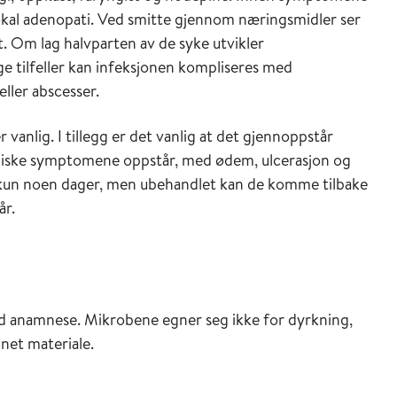
ke lokal adenopati. Ved smitte gjennom næringsmidler ser
. Om lag halvparten av de syke utvikler
ge tilfeller kan infeksjonen kompliseres med
eller abscesser.
 vanlig. I tillegg er det vanlig at det gjennoppstår
miske symptomene oppstår, med ødem, ulcerasjon og
 kun noen dager, men ubehandlet kan de komme tilbake
år.
od anamnese. Mikrobene egner seg ikke for dyrkning,
et materiale.