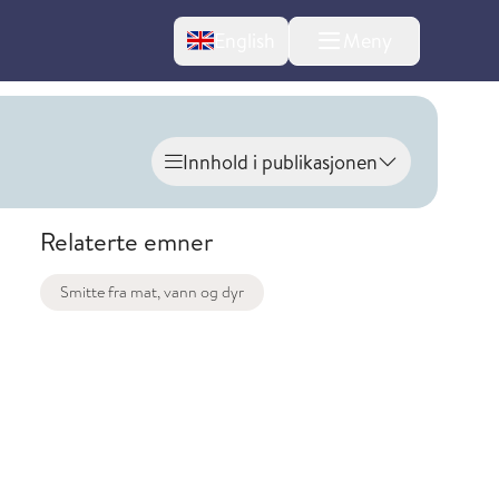
Change language
English
Meny
Innhold i publikasjonen
Vis innhold
Relaterte emner
Smitte fra mat, vann og dyr
l om endringer