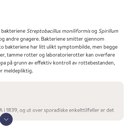
s bakteriene
Streptobacillus moniliformis
og
Spirillum
 og andre gnagere. Bakteriene smitter gjennom
e to bakteriene har litt ulikt symptombilde, men begge
er, tamme rotter og laboratorierotter kan overføre
opa på grunn av effektiv kontroll av rottebestanden,
 meldepliktig.
i 1839, og ut over sporadiske enkelttilfeller er det
rikke.
Vis mer