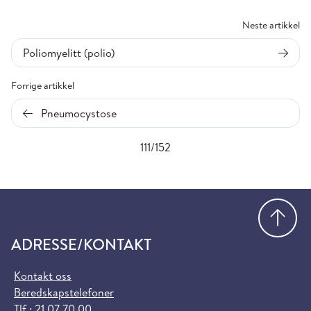
Neste artikkel
Poliomyelitt (polio)
Forrige artikkel
Pneumocystose
111/152
Gå
ADRESSE/KONTAKT
Kontakt oss
Beredskapstelefoner
Tlf.:
21 07 70 00