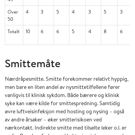
Over
4
3
5
4
3
5
3
50
Totalt
10
6
6
5
4
8
6
Smittemåte
Nærdråpesmitte. Smitte forekommer relativt hyppig,
men bare en liten andel av nysmittetilfellene fører
vanligvis til klinisk sykdom. Både bærere og klinisk
syke kan være kilde for smittespredning. Samtidig
øvre luftveisinfeksjon med hosting og nysing – også
av andre årsaker – øker smitterisikoen ved
nærkontakt. Indirekte smitte med tilsølte leker o.l. er