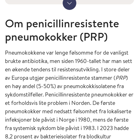
Vis mer
tallet ble behandling med passiv immunisering
med serotypespesifikt hesteserum tilgjengelig.
Om penicillinresistente
Tidlig på begynnelsen av 1900-tallet var de
første kliniske utprøvinger med
pneumokokker (PRP)
pneumokokkvaksiner. Studiene ga lovende
resultater, men ved oppdagelsen av penicillin
Pneumokokkene var lenge følsomme for de vanligst
forsvant interessen for å utvikle vaksine.
brukte antibiotika, men siden 1960-tallet har man sett
Utvikling av vaksine ble igjen aktuelt da man så
en økende tendens til resistensutvikling. I store deler
at dødeligheten ved pneumokokkinfeksjoner
av Europa utgjør penicillinresistente stammer (
PRP
)
holdt seg høy til tross for antibiotikabehandling.
en høy andel (5-50%) av pneumokokk­isolatene fra
Vaksine til eldre barn og voksne ble tilgjengelig
sykdomstilfeller. Penicillinresistente pneumokokker er
på 1970-tallet. Vaksine til spedbarn ble
et forholdsvis lite problem i Norden. De første
tilgjengelig på 2000-tallet.
pneumokokker med nedsatt følsomhet fra lokaliserte
infeksjoner ble påvist i Norge i 1980, mens de første
fra systemisk sykdom ble påvist i 1983. I 2023 hadde
8,2 prosent av bakterieisolater fra blodkultur