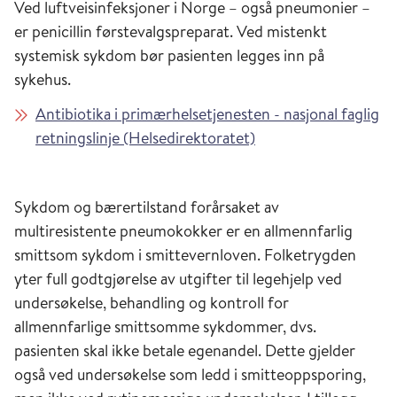
Ved luftveisinfeksjoner i Norge – også pneumonier –
er penicillin førstevalgspreparat. Ved mistenkt
systemisk sykdom bør pasienten legges inn på
sykehus.
Antibiotika i primærhelsetjenesten - nasjonal faglig
retningslinje (Helsedirektoratet)
Sykdom og bærertilstand forårsaket av
multiresistente pneumokokker er en allmennfarlig
smittsom sykdom i smittevernloven. Folketrygden
yter full godtgjørelse av utgifter til legehjelp ved
undersøkelse, behandling og kontroll for
allmennfarlige smittsomme sykdommer, dvs.
pasienten skal ikke betale egenandel. Dette gjelder
også ved undersøkelse som ledd i smitteoppsporing,