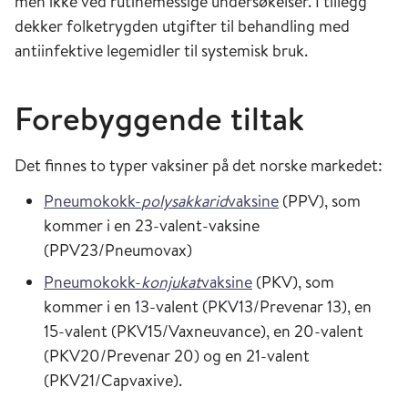
men ikke ved rutinemessige undersøkelser. I tillegg
dekker folketrygden utgifter til behandling med
antiinfektive legemidler til systemisk bruk.
Forebyggende tiltak
Det finnes to typer vaksiner på det norske markedet:
Pneumokokk-
polysakkarid
vaksine
(PPV), som
kommer i en 23-valent-vaksine
(PPV23/Pneumovax)
Pneumokokk-
konjukat
vaksine
(PKV), som
kommer i en 13-valent (PKV13/Prevenar 13), en
15-valent (PKV15/Vaxneuvance), en 20-valent
(PKV20/Prevenar 20) og en 21-valent
(PKV21/Capvaxive).