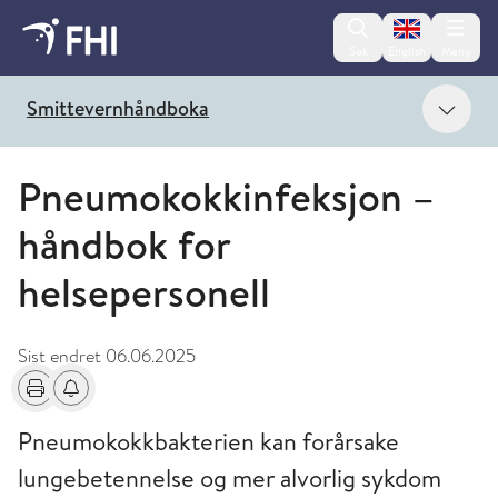
Change lan
Søk
English
Meny
Vis 
Smittevernhåndboka
Pneumokokkinfeksjon –
håndbok for
helsepersonell
Sist endret
06.06.2025
Skriv ut
Få varsel om endringer
Pneumokokkbakterien kan forårsake
lungebetennelse og mer alvorlig sykdom