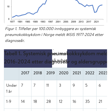
Figur 1. Tilfeller per 100.000 innbyggere av systemisk
pneumokokksykdom i Norge meldt MSIS 1977-2024 etter
diagnoseår.
Tabell 1. Systemisk pneumokokksykdom meldt
2016-2024 etter diagnoseår og aldersgruppe
2017
2018
2019
2020
2021
2022
2023
Under
7
7
11
3
9
5
6
1 år
1-9
14
18
28
12
16
35
21