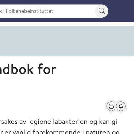
 Folkehelseinstituttet
Søkeknapp
ndbok for
Skriv ut
Få varse
sakes av legionellabakterien og kan gi
er er vanlig forekommende i naturen og