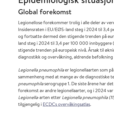
De fleste tilfellene er sporadiske uten tilknyt
Global forekomst
smittekilden er dusjer i hjemmene. Det er anta
Norge. Det er rapportert enkelttilfeller av legi
Legionellose forekommer trolig i alle deler av ver
undersøkelse utført av Folkehelseinstituttet 
Insidensraten i EU/EØS-land steg i 2024 til 3,4 pe
funnet antistoffer mot legionellabakterier hos
og fortsatte dermed den stigende trenden på euro
land steg i 2024 til 3,4 per 100 000 innbyggere (t
Det er identifisert tre større utbrudd av leg
stigende trenden på europeisk nivå. Årsak til økn
diagnostikk og overvåkning, aldrende befolkning
2001: Første registrerte utbrudd av legi
smittede hvorav syv døde. Kilden var et kjøl
Legionella pneumophila
er legionellaarten som på e
2005: Et større utbrudd i Fredrikstad/Sa
sammenheng med at mange av de diagnostiske tes
utslipp fra en luftskrubber i et luftrensea
pneumophila
serogruppe 1. De siste årene har de
2008: Et nytt utbrudd i det samme områd
forekomst av andre legionellaarter, og i 2024 va
døde. Det ble under dette siste utbruddet 
Legionella
-arten etter
Legionella pneumophila
(11
er grunn til å anta at deler av det biolo
tilgjengelig i
ECDCs overvåkingsatlas
.
treforedlingsbedrift var involvert i spredn