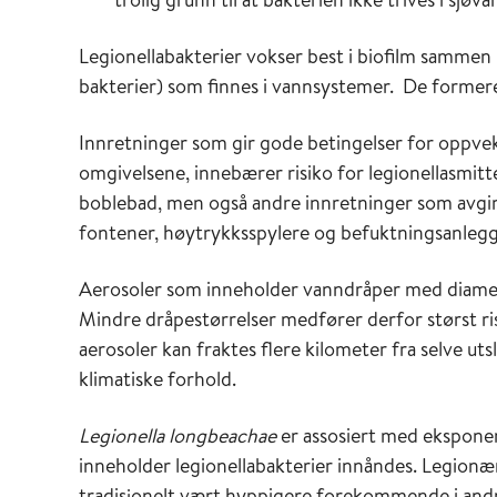
Legionellabakterier vokser best i biofilm samme
bakterier) som finnes i vannsystemer. De formerer 
Innretninger som gir gode betingelser for oppveks
omgivelsene, innebærer risiko for legionellasmitte
boblebad, men også andre innretninger som avgir 
fontener, høytrykksspylere og befuktningsanlegg,
Aerosoler som inneholder vanndråper med diamete
Mindre dråpestørrelser medfører derfor størst risi
aerosoler kan fraktes flere kilometer fra selve ut
klimatiske forhold.
Legionella longbeachae
er assosiert med ekspone
inneholder legionellabakterier innåndes. Legion
tradisjonelt vært hyppigere forekommende i andre