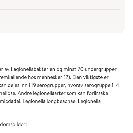
ter av Legionellabakterien og minst 70 undergrupper
remkallende hos mennesker (2). Den viktigste er
an deles inn i 19 serogrupper, hvorav serogruppe 1, 4
onellose. Andre legionellaarter som kan forårsake
micdadei, Legionella longbeachae, Legionella
kdomsbilder: