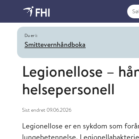
Søk i
Du er i:
Smittevernhåndboka
Legionellose – hå
helsepersonell
Sist endret
09.06.2026
Legionellose er en sykdom som forår
lungebetennelse. Legionellabakteri