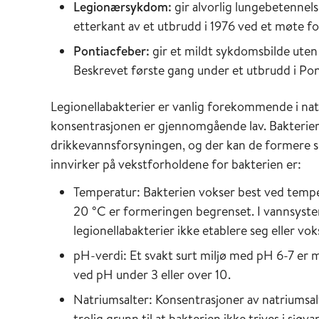
Legionærsykdom:
gir alvorlig lungebetennel
etterkant av et utbrudd i 1976 ved et møte fo
Pontiacfeber:
gir et mildt sykdomsbilde uten
Beskrevet første gang under et utbrudd i Pon
Legionellabakterier er vanlig forekommende i na
konsentrasjonen er gjennomgående lav. Bakterier
drikkevannsforsyningen, og der kan de formere seg
innvirker på vekstforholdene for bakterien er:
Temperatur: Bakterien vokser best ved temp
20 °C er formeringen begrenset. I vannsyste
legionellabakterier ikke etablere seg eller vok
pH-verdi: Et svakt surt miljø med pH 6-7 er m
ved pH under 3 eller over 10.
Natriumsalter: Konsentrasjoner av natriumsal
trolig grunn til at bakterien ikke trives i sjøv