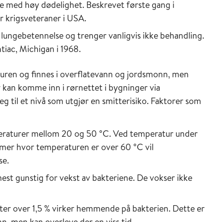
se med høy dødelighet. Beskrevet første gang i
r krigsveteraner i USA.
 lungebetennelse og trenger vanligvis ikke behandling.
tiac, Michigan i 1968.
turen og finnes i overflatevann og jordsmonn, men
 kan komme inn i rørnettet i bygninger via
 til et nivå som utgjør en smitterisiko. Faktorer som
eraturer mellom 20 og 50 °C. Ved temperatur under
mer hvor temperaturen er over 60 °C vil
se.
est gunstig for vekst av bakteriene. De vokser ikke
ter over 1,5 % virker hemmende på bakterien. Dette er
ann, men kan overleve der en viss tid.