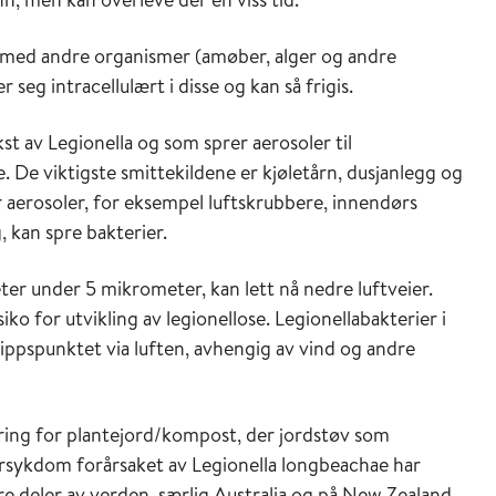
n med andre organismer (amøber, alger og andre
seg intracellulært i disse og kan så frigis.
t av Legionella og som sprer aerosoler til
. De viktigste smittekildene er kjøletårn, dusjanlegg og
aerosoler, for eksempel luftskrubbere, innendørs
 kan spre bakterier.
r under 5 mikrometer, kan lett nå nedre luftveier.
ko for utvikling av legionellose. Legionellabakterier i
slippspunktet via luften, avhengig av vind og andre
ring for plantejord/kompost, der jordstøv som
ærsykdom forårsaket av Legionella longbeachae har
 deler av verden, særlig Australia og på New Zealand,