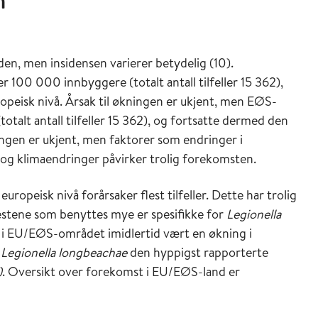
ning til overnattingssteder, og den mest sannsynlige
kelig en underdiagnostisering av legionellose i
onellose i norske helseinstitusjoner. I en
den, men insidensen varierer betydelig (10).
i 2006/2007 i Sarpsborg, Fredrikstad og Oslo ble det
r 100 000 innbyggere (totalt antall tilfeller 15 362),
 2 % av blodgivere.
peisk nivå. Årsak til økningen er ukjent, men EØS-
otalt antall tilfeller 15 362), og fortsatte dermed den
ionærsykdom i Norge:
ingen er ukjent, men faktorer som endringer i
 og klimaendringer påvirker trolig forekomsten.
onærsykdom i Norge var i Stavanger med 28
etårn i et hotell (7).
uropeisk nivå forårsaker flest tilfeller. Dette har trolig
rpsborg med antatt 103 syke hvorav 11 døde skyldtes
tene som benyttes mye er spesifikke for
Legionella
nlegg ved en treforedlingsbedrift (8).
t i EU/EØS-området imidlertid vært en økning i
et i Fredrikstad/Sarpsborg med fem syke hvorav to
r
Legionella longbeachae
den hyppigst rapporterte
ikke påvist noen sikker felles smittekilde, men det
)
. Oversikt over forekomst i EU/EØS-land er
giske renseanlegget (biodammene) ved samme
ingen av legionellabakterier (9).