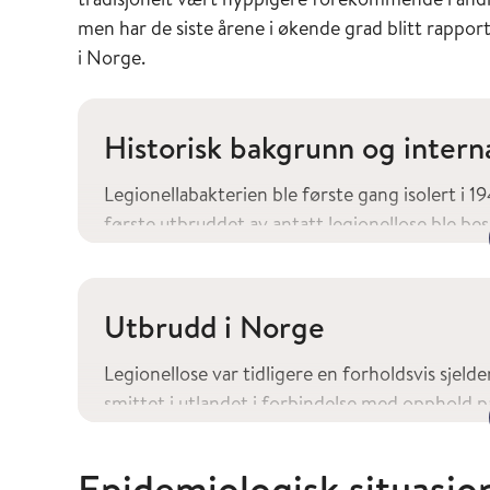
men har de siste årene i økende grad blitt rappo
i Norge.
Historisk bakgrunn og intern
Legionellabakterien ble første gang isolert i 
første utbruddet av antatt legionellose ble bes
antakelig blitt vanligere etter at klimaanleg
sprer aerosoler, ble mer utbredt fra 1950-talle
legionellose de siste tiårene relatert til hote
Utbrudd i Norge
kjøletårn, samt yrkesrelaterte utbrudd (3-6).
Legionellose var tidligere en forholdsvis sjeld
smittet i utlandet i forbindelse med opphold p
har det vært økt oppmerksomhet rundt sykdomm
Norge har økt.
Epidemiologisk situasjo