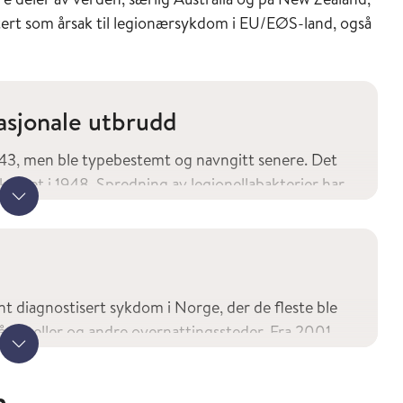
rtert som årsak til legionærsykdom i EU/EØS-land, også
asjonale utbrudd
1943, men ble typebestemt og navngitt senere. Det
krevet i 1948. Spredning av legionellabakterier har
Vis mer
g og andre anlegg som inneholder temperert vann og
t. Internasjonalt har det vært flere store utbrudd av
ller og passasjerskip, svømmebassenger, spa-anlegg og
ent diagnostisert sykdom i Norge, der de fleste ble
å hoteller og andre overnattingssteder. Fra 2001
Vis mer
en, og antall meldte tilfeller som er smittet i
n