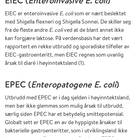
EIEC (
Enteroinvasive E. coli
)
EIEC er enteroinvasive
E. coli
som er nært beslektet
med Shigella flexneri og Shigella Sonnei. De skiller seg
fra de fleste andre
E. coli
ved at de blant annet ikke
kan forgjære laktose. På verdensbasis har det vært
rapportert en rekke utbrudd og sporadiske tilfeller av
EIEC-gastroenteritt, men EIEC regnes som uvanlig
årsak til diaré i høyinntektsland (1).
EPEC (
Enteropatogene E. coli
)
Utbrudd med EPEC er i dag sjelden i høyinntektsland,
men bør ikke glemmes som mulig årsak til utbrudd,
særlig siden EPEC har et betydelig smittepotensial.
Globalt sett er EPEC en av de hyppigste årsaker til
bakterielle gastroenteritter, som i utviklingsland ikke