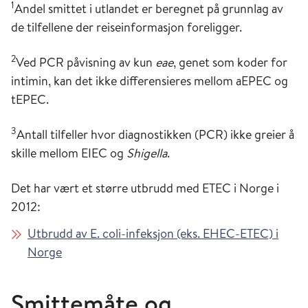
1
Andel smittet i utlandet er beregnet på grunnlag av
de tilfellene der reiseinformasjon foreligger.
2
Ved PCR påvisning av kun
eae
, genet som koder for
intimin, kan det ikke differensieres mellom aEPEC og
tEPEC.
3
Antall tilfeller hvor diagnostikken (PCR) ikke greier å
skille mellom EIEC og
Shigella
.
Det har vært et større utbrudd med ETEC i Norge i
2012:
Utbrudd av E. coli-infeksjon (eks. EHEC-ETEC) i
Norge
Smittemåte og