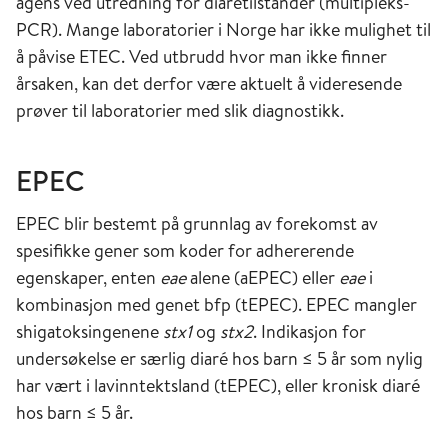
agens ved utredning for diarétilstander (multipleks-
PCR). Mange laboratorier i Norge har ikke mulighet til
å påvise ETEC. Ved utbrudd hvor man ikke finner
årsaken, kan det derfor være aktuelt å videresende
prøver til laboratorier med slik diagnostikk.
EPEC
EPEC blir bestemt på grunnlag av forekomst av
spesifikke gener som koder for adhererende
egenskaper, enten
eae
alene (aEPEC) eller
eae
i
kombinasjon med genet bfp (tEPEC). EPEC mangler
shigatoksingenene
stx1
og
stx2
. Indikasjon for
undersøkelse er særlig diaré hos barn ≤ 5 år som nylig
har vært i lavinntektsland (tEPEC), eller kronisk diaré
hos barn ≤ 5 år.