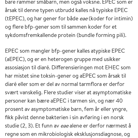
bare rammer småbarn, men også voksne. EPEC som er
årsak til denne typen utbrudd kalles nå typiske EPEC
(tEPEC), og har gener for både
eae
(koder for intimin)
og flere bfp-gener som til sammen koder for et
sykdomsfremkallende protein (bundle forming pili).
EPEC som mangler bfp-gener kalles atypiske EPEC
(aEPEC), og er en heterogen gruppe med usikker
assosiasjon til diaré. Differensieringen mot EHEC som
har mistet sine toksin-gener og aEPEC som årsak til
diaré eller som er del av normal tarmflora er derfor
svært vanskelig. Flere studier viser at asymptomatiske
personer kan bære aEPEC i tarmen sin, og nær 40
prosent av asymptomatiske barn, fem år eller yngre,
fikk påvist denne bakterien i sin avføring i en norsk
studie (2, 3). Et funn av
eae
alene er derfor nærmest å
regne som en mikrobiologisk eksklusjonsdiagnose, og