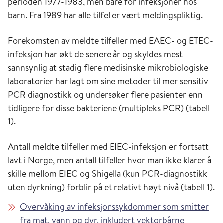
tallet (7). EAEC ble først beskrevet i 1987, hvor
perioden 1977-1983, men bare for infeksjoner hos
den var en vanlig årsak til vedvarende diaré i
barn. Fra 1989 har alle tilfeller vært meldingspliktig.
utviklingsland. Dens rolle i akutt diaré er
Forekomsten av meldte tilfeller med EAEC- og ETEC-
omdiskutert (8).
infeksjon har økt de senere år og skyldes mest
sannsynlig at stadig flere medisinske mikrobiologiske
Norge
laboratorier har lagt om sine metoder til mer sensitiv
PCR diagnostikk og undersøker flere pasienter enn
Det første rapporterte utbruddet i Norge
tidligere for disse bakteriene (multipleks PCR) (tabell
forårsaket av ETEC var i 2012 hvor mer enn
1).
300 personer ble syke med gastroenteritt etter
julebord på et hotell. Mistenkt smittekilde var
Antall meldte tilfeller med EIEC-infeksjon er fortsatt
importert gressløk. Vi har ikke påvist større
lavt i Norge, men antall tilfeller hvor man ikke klarer å
utbrudd med EIEC-, EPEC- eller EAEC-
skille mellom EIEC og Shigella (kun PCR-diagnostikk
infeksjon i Norge.
uten dyrkning) forblir på et relativt høyt nivå (tabell 1).
Overvåking av infeksjonssykdommer som smitter
fra mat, vann og dyr, inkludert vektorbårne