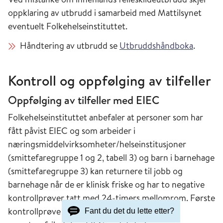
oppklaring av utbrudd i samarbeid med Mattilsynet
eventuelt Folkehelseinstituttet.
Håndtering av utbrudd se
Utbruddshåndboka
.
Kontroll og oppfølging av tilfeller
Oppfølging av tilfeller med EIEC
Folkehelseinstituttet anbefaler at personer som har
fått påvist EIEC og som arbeider i
næringsmiddelvirksomheter/helseinstitusjoner
(smittefaregruppe 1 og 2, tabell 3) og barn i barnehage
(smittefaregruppe 3) kan returnere til jobb og
barnehage når de er klinisk friske og har to negative
kontrollprøver tatt med 24-timers mellomrom. Første
kontrollprøve tas tidligst 2-3 dager etter
Fant du det du lette etter?