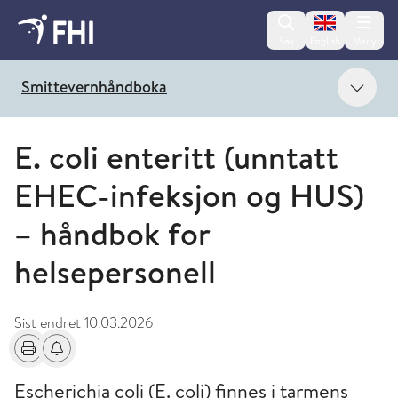
Change lan
Søk
English
Meny
Vis 
Smittevernhåndboka
E. coli enteritt (unntatt
EHEC-infeksjon og HUS)
– håndbok for
helsepersonell
Sist endret
10.03.2026
Skriv ut
Få varsel om endringer
Escherichia coli (E. coli) finnes i tarmens