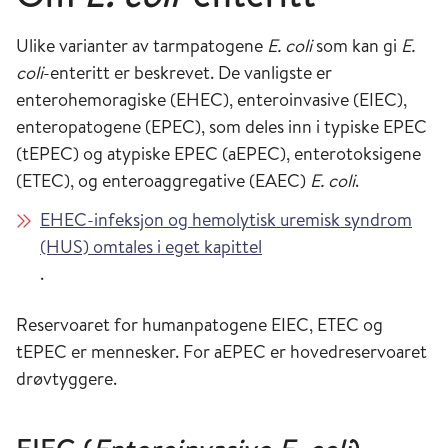
Ulike varianter av tarmpatogene
E. coli
som kan gi
E.
coli
-enteritt er beskrevet. De vanligste er
enterohemoragiske (EHEC), enteroinvasive (EIEC),
enteropatogene (EPEC), som deles inn i typiske EPEC
(tEPEC) og atypiske EPEC (aEPEC), enterotoksigene
(ETEC), og enteroaggregative (EAEC)
E. coli
.
EHEC-infeksjon og hemolytisk uremisk syndrom
(HUS) omtales i eget kapittel
.
Reservoaret for humanpatogene EIEC, ETEC og
tEPEC er mennesker. For aEPEC er hovedreservoaret
drøvtyggere.