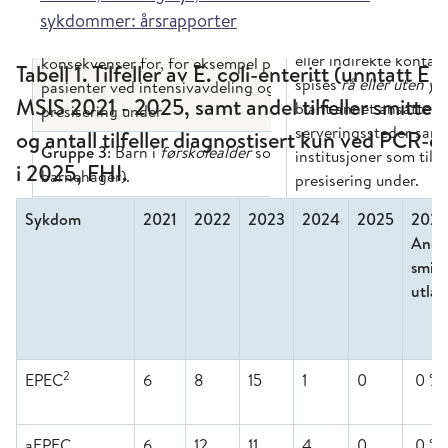
sykdommer: årsrapporter
Tabell 1. Tilfeller av E. coli-enteritt (unntatt 
MSIS 2021 - 2025, samt andel tilfeller smittet 
og antall tilfeller diagnostisert kun ved PCR-d
i 2025, FHI.
Sykdom
2021
2022
2023
2024
2025
2025
Ande
smitt
utlan
2
EPEC
6
8
15
1
0
0 %
aEPEC
6
12
11
4
0
0 %