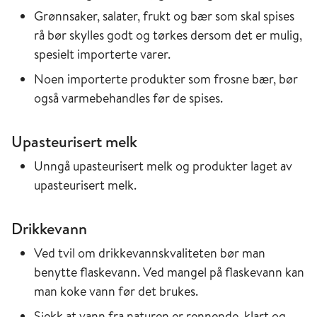
Grønnsaker, salater, frukt og bær som skal spises
rå bør skylles godt og tørkes dersom det er mulig,
spesielt importerte varer.
Noen importerte produkter som frosne bær, bør
også varmebehandles før de spises.
Upasteurisert melk
Unngå upasteurisert melk og produkter laget av
upasteurisert melk.
Drikkevann
Ved tvil om drikkevannskvaliteten bør man
benytte flaskevann. Ved mangel på flaskevann kan
man koke vann før det brukes.
Sjekk at vann fra naturen er rennende, klart og