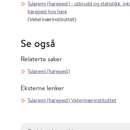
Tularemi (harepest) - utbrudd og statistikk, in
harepest hos hare
(Veterinærinstituttet)
Se også
Relaterte saker
Tularemi (harepest)
Eksterne lenker
Tularemi (harepest) Veterinærinstituttet