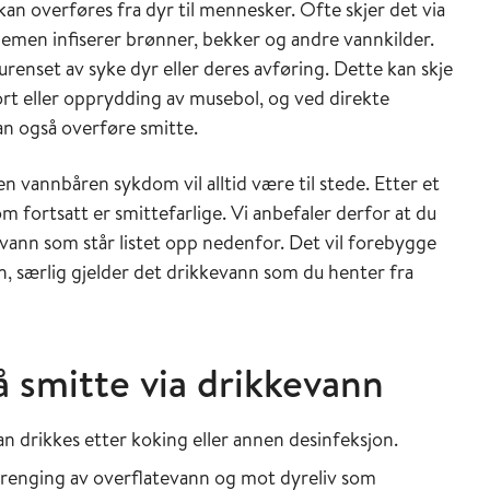
n overføres fra dyr til mennesker. Ofte skjer det via
emen infiserer brønner, bekker og andre vannkilder.
urenset av syke dyr eller deres avføring. Dette kan skje
ort eller opprydding av musebol, og ved direkte
an også overføre smitte.
en vannbåren sykdom vil alltid være til stede. Etter et
 fortsatt er smittefarlige. Vi anbefaler derfor at du
kevann som står listet opp nedenfor. Det vil forebygge
, særlig gjelder det drikkevann som du henter fra
å smitte via drikkevann
an drikkes etter koking eller annen desinfeksjon.
renging av overflatevann og mot dyreliv som