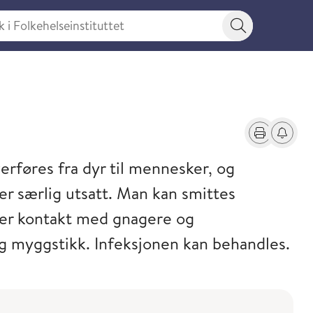
 Folkehelseinstituttet
Søkeknapp
Skriv ut
Få varse
erføres fra dyr til mennesker, og
er særlig utsatt. Man kan smittes
ter kontakt med gnagere og
 og myggstikk. Infeksjonen kan behandles.