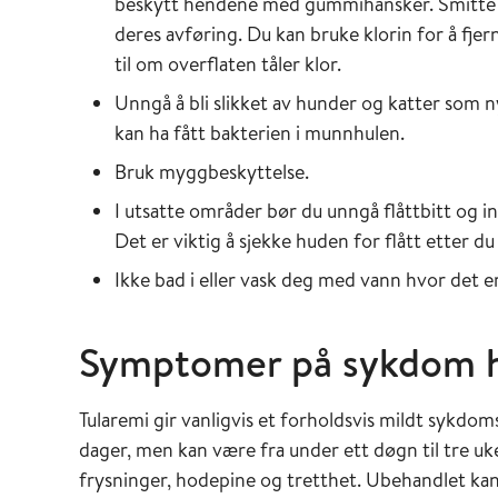
beskytt hendene med gummihansker. Smitte kan
deres avføring. Du kan bruke klorin for å fjer
til om overflaten tåler klor.
Unngå å bli slikket av hunder og katter som ny
kan ha fått bakterien i munnhulen.
Bruk
myggbeskyttelse.
I utsatte områder bør du unngå flåttbitt og in
Det er viktig å sjekke huden for flått etter du
Ikke bad i eller vask deg med vann hvor det er
Symptomer på sykdom 
Tularemi gir vanligvis et forholdsvis mildt sykdo
dager, men kan være fra under ett døgn til tre u
frysninger, hodepine og tretthet. Ubehandlet ka