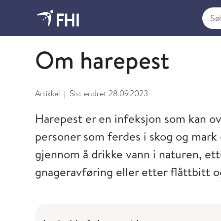
Søk i
Smitte fra mat, vann og dyr
Om harepest
Artikkel
Sist endret
28.09.2023
|
Harepest er en infeksjon som kan ov
personer som ferdes i skog og mark 
gjennom å drikke vann i naturen, et
gnageravføring eller etter flåttbitt