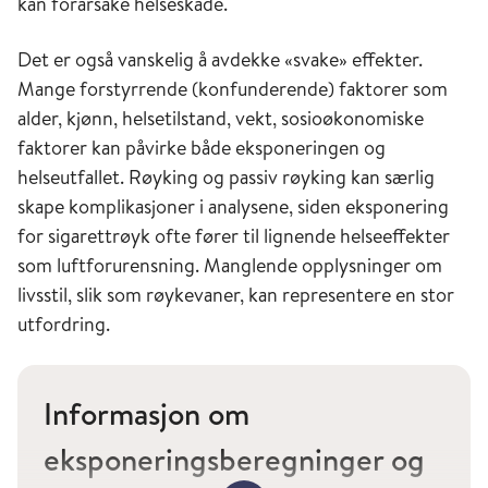
kan forårsake helseskade.
er hjerte- og karsykdommer de hyppigste
dødsårsakene her i landet når alle aldersgrupper
Det er også vanskelig å avdekke «svake» effekter.
sees under ett. Mange av dødsfallene som
Mange forstyrrende (konfunderende) faktorer som
skyldes hjerte- og kar sykdom skjer i høy alder.
alder, kjønn, helsetilstand, vekt, sosioøkonomiske
faktorer kan påvirke både eksponeringen og
De viktigste påvirkelige årsaksfaktorene til
helseutfallet. Røyking og passiv røyking kan særlig
utvikling av hjerte- og karsykdom kan knyttes til
skape komplikasjoner i analysene, siden eksponering
røyking, kosthold og lite mosjon. I en rekke
for sigarettrøyk ofte fører til lignende helseeffekter
befolkningsstudier er både kortvarig og
som luftforurensning. Manglende opplysninger om
langvarig eksponering for luftforurensning vist
livsstil, slik som røykevaner, kan representere en stor
å samvariere med økt sykelighet og dødelighet
utfordring.
blant følsomme individer [2]. Personer med
hjerte- og karsykdom er følsomme når det
gjelder luftforurensning. En mulig mekanisme
Informasjon om
for å forklare samvariasjonen mellom hjerte- og
karsykdom og forurensning inkluderer
eksponeringsberegninger og
endringer i åreveggenes funksjon (dysfunksjon