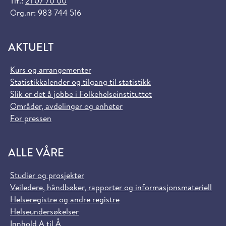
Tlf.:
21 07 70 00
Org.nr: 983 744 516
AKTUELT
Kurs og arrangementer
Statistikkalender og tilgang til statistikk
Slik er det å jobbe i Folkehelseinstituttet
Områder, avdelinger og enheter
For pressen
ALLE VÅRE
Studier og prosjekter
Veiledere, håndbøker, rapporter og informasjonsmateriell
Helseregistre og andre registre
Helseundersøkelser
Innhold A til Å