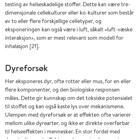
testing av helseskadelige stoffer. Dette kan være tre-
irritert. Hos astmatikere er det en rekke kjente
dimensjonale cellekulturer eller ko-kulturer som består
miljøfaktorer inkludert luftforurensning som
av to eller flere forskjellige celletyper, og
kan gi slik irritasjon og forverre sykdommen.
eksponeringen kan også være i luft, såkalt «luft-væske
interaksjon», som er mest relevant som modell for
Kronisk obstruktiv lungesykdom
inhalasjon [21].
(KOLS)
KOLS er en samlediagnose for flere beslektede
Dyreforsøk
sykdommer med kronisk og mer eller mindre
irreversibel nedsettelse av lungefunksjonen.
Her eksponeres dyr, ofte rotter eller mus, for en eller
Typiske symptomer er kortpustethet, hoste og
flere komponenter, og den biologiske responsen
hyppige lungebetennelser. Ved KOLS er det
måles. Dette gir kunnskap om det toksiske potensialet
hevelser og unormalt mye slimproduksjon i de
til stoffet og kan også kaste lys over mekanismene.
små bronkiegrenene, og dette hemmer
Ulempen med dyreforsøk er at effekten ofte varierer
luftstrømmen. Lungevevet kan også være
mellom ulike dyrearter, og ikke er direkte overførbar
mindre elastisk enn før. I tillegg har de fleste
til helseeffekten i mennesker. En stor fordel med
med KOLS mer eller mindre emfysem, noe som