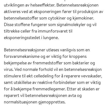
risiko er høyest ved lave konsentrasjoner. For
utviklingen av helseeffekter. Betennelsesreaksjonen
kreftfremkallende stoffer regnes det vanligvis
aktiveres ved at eksponeringen fører til produksjon av
med at det ikke er noen nedre grense (terskel)
betennelsesstoffer som cytokiner og kjemokiner.
hvor konsentrasjonen ikke lenger er stor nok til
Disse stoffene fungerer som signalmolekyler og vil
å ha noen effekt. Overhyppigheten avtar altså
tiltrekke celler fra immunforsvaret til
lineært med avtagende eksponering ned mot
eksponeringsstedet i lungene.
null.
Betennelsesreaksjoner utløses vanligvis som en
forsvarsmekanisme og er viktig for kroppens
bekjempelse av fremmedstoffer som bakterier og
virus. Ved normale forhold vil en betennelsesreaksjon
stimulere til økt celledeling for å reparere vevsskader,
samt utskillelse av reaktive forbin­delser som er viktig
Figur 1. Sammenheng mellom
for å bekjempe fremmedlegemer. Etter at skaden er
forurensningskonsentrasjon i luften og respons.
reparert vil betennelsesreaksjonen avta og
Alternative kurver for ekstrapolering mot 0
normalsituasjonen gjenopprettes.
konsentrasjon. NOAEL ( «no observed adverse