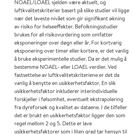
kreftcellene og forhindre kreftutviklingen. Ved
ressurskrevende. I mindre panelstudier blir det
lenge før kohortstudien var planlagt, og til et
NOAEL/LOAEL sjelden være aktuelt, og
enkelte forhold vil imidlertid immunforsvaret
imidlertid noe brukt.
annet formål. Den største fordelen er at de kan
luftkvalitetskriterier basert på slike studier vil ligge
kunne føre til økt vekst av kreftcellene og
utføres raskere ettersom datainnsamlingen
nær det laveste nivået som gir signifikant økning
akselerere kreftutviklingen.
allerede er utført. Ufullstendige data på
Ulike typer befolkningsstudier
av risiko for helseeffekter. Befolkningsstudier
forstyrrende faktorer er imidlertid et problem.
brukes for all risikovurdering som omfatter
Kvaliteten på eksponeringsdata kan variere
eksponeringer over døgn eller år. For kortvarig
Tidsrekkestudier
betydelig og er ofte mangelfull og ikke tilpasset
eksponering over timer eller kortere, er det vanlig
Det ble tidligere ofte brukt for å studere akutte
formålet sammenlignet med en prospektiv
å bruke eksperimentelle studier. Da er det mulig å
helseeffekter av kortvarig eksponering for
kohortstudie.
bestemme NOAEL- eller LOAEL verdier. Ved
luftforurensning. I disse studiene estimeres hvordan
fastsettelse av luftkvalitetskriteriene er det da
(ofte daglige) variasjoner i luftforurensning
Tverrsnittstudier
vanlig å benytte en usikkerhetsfaktor. En slik
korrelerer med ulike helseutfall (ofte per døgn), slik
usikkerhetsfaktor inkluderer interindividuelle
som antall sykehusinnleggelser eller antall døde (per
Tverrsnittstudier måler både responsen og
forskjeller i følsomhet, eventuelt ekstrapolering
døgn). Studiene er altså økologiske og utføres på et
eksponeringen samtidig, på ett tidspunkt eller i
geografisk avgrenset område med faste målinger av
fra dyreforsøk og kvalitet av dataene. I de tilfeller
løpet av en kort tidsperiode på et utvalg
luftforurensningskomponenter over en viss tid.
det er brukt en usikkerhetsfaktor ligger den som
individer. Disse følges ikke opp over tid, og
Fordelen med tidsrekkestudier er at de gjerne
regel mellom 2 og 5. Dette er lave
studien blir dermed et «øyeblikksbilde» av en
omfatter store befolkningsgrupper på flere hundre
usikkerhetsfaktorer som i liten grad tar hensyn til