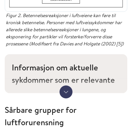
Figur 2. Betennelsesreaksjoner i luftveiene kan føre til
kronisk betennelse. Personer med luftveissykdommer har
allerede slike betennelsesreaksjoner i lungene, og
eksponering for partikler vil forsterke/forverre disse
prosessene (Modifisert fra Davies and Holgate (2002) [5])
Informasjon om aktuelle
sykdommer som er relevante
for helseeffekter av
Vis mer
luftforurensning; astma og
Sårbare grupper for
luftveisallergi, KOLS, hjerte-
luftforurensning
og karsykdom og lungekreft