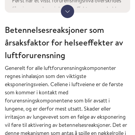
Først når et visst forurensningsnivå overskrides
får vi en overhyppighet av effekter som skyldes
Vis mer
det aktuelle stoffet. Dette vil si at organismen
tåler en viss belastning før forsvarsmekanismer
Betennelsesreaksjoner som
overbelastes og symptomer og tegn på
årsaksfaktor for helseeffekter av
helseskade opptrer. Ikke alle grupper av
befolkningen har like stor «motstandskraft», og
luftforurensning
vil dermed få effekter ved lavere
konsentrasjoner enn den øvrige befolkningen.
Generelt for alle luftforurensningskomponenter
Dette er muligens forklaringen på at
regnes inhalasjon som den viktigste
terskelverdier ikke så lett påvises i
eksponeringsveien. Cellene i luftveiene er de første
befolkningsstudier. I slike studier rapporteres
som kommer i kontakt med
det ofte om lineære konsentrasjons-
forurensningskomponentene som blir avsatt i
responssammenhenger ned mot
lungene, og er derfor mest utsatt. Skader eller
bakgrunnsnivåer eller i enkelte tilfeller også om
irritasjon av lungevevet som en følge av eksponering
supralineære konsentrasjons-
vil føre til aktivering av betennelsesreaksjoner. Det er
responssammenhenger, det vil si at økning i
denne mekanismen som antas å spille en nøkkelrolle i