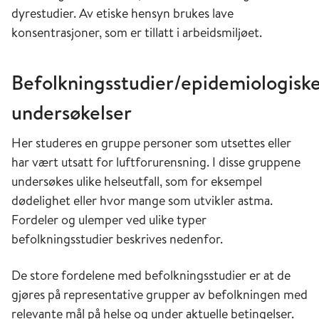
luftforurens­ning kan bidra til KOLS-utvikling
dyrestudier. Av etiske hensyn brukes lave
hos individer med økt følsomhet som f.eks
konsentrasjoner, som er tillatt i arbeidsmiljøet.
diabetikere og astmatikere [11]. Individer som
allerede har KOLS vil kunne bli verre av
Befolkningsstudier/epidemiologisk
sykdommen ved å puste inn forurenset luft [12].
undersøkelser
Arvelige faktorer spiller også inn når det gjelder
den enkeltes risiko for å utvikle KOLS. Det er en
Her studeres en gruppe personer som utsettes eller
mulig sammenheng mellom astmautvikling og
har vært utsatt for luftforurensning. I disse gruppene
KOLS, ved at gener som påvirker lungeutvikling
undersøkes ulike helseutfall, som for eksempel
i fosterlivet og vekst av lungene i tidlige
dødelighet eller hvor mange som utvikler astma.
barneår, i samspill med miljøfaktorer som
Fordeler og ulemper ved ulike typer
røyking og luftforurensning, bidrar til astma i
befolkningsstudier beskrives nedenfor.
barneårene og til slutt utvikling av KOLS i
voksen alder. Astma og KOLS har felles
De store fordelene med befolkningsstudier er at de
genetiske og miljømessige risikofaktorer. Hvilke
gjøres på representative grupper av befolkningen med
kombinasjoner av miljøfaktorer og på hvilket
relevante mål på helse og under aktuelle betingelser.