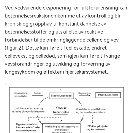
effect level») er den høyeste dosen som ikke gir
Ved vedvarende eksponering for luftforurensning kan
effekt/respons, mens LOAEL («lowest observed
betennelsesreaksjonen komme ut av kontroll og bli
adverse effect level») er den laveste dosen som gir
kronisk og gi opphav til konstant dannelse av
effekt/respons
betennelsesstoffer og utskillelse av reaktive
Konsentrasjon-responsforholdet i
forbindelser til de omkringliggende cellene og vev
befolkningsstudier ligger på mye lavere nivåer
(figur 2). Dette kan føre til celleskade, endret
enn eksperimentelle studier i mennesker og dyr.
cellevekst og celledød, som igjen kan føre til varige
Forklaringen på dette er fortsatt uavklart, men
vevsforandringer og utvikling og forverring av
skyldes trolig mange forhold, som at følsomme
lungesykdom og effekter i hjertekarsystemet.
individer i større grad inkluderes i
befolkningsstudier. Det er også en mer
kompleks eksponeringssituasjon i slike studier,
og det kan være vanskelig å identifisere hvilke
luftforurensningskomponenter som fører til
helseeffekter.