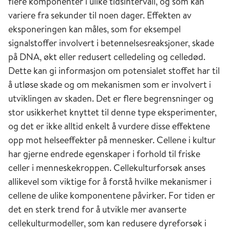
flere komponenter i ulike tidsintervall, og som kan
endringer i forekomst eller ikke, så
variere fra sekunder til noen dager. Effekten av
representerer sykdommen et stort
eksponeringen kan måles, som for eksempel
helseproblem og er en viktig folkesykdom blant
signalstoffer involvert i betennelsesreaksjoner, skade
barn og ungdom. Den betydelige nytten av å
på DNA, økt eller redusert celledeling og celledød.
forebygge slike sykdommer understrekes av
Dette kan gi informasjon om potensialet stoffet har til
data som indikerer at astma i barnealderen øker
å utløse skade og om mekanismen som er involvert i
risikoen for utvikling av KOLS senere i livet [8].
utviklingen av skaden. Det er flere begrensninger og
stor usikkerhet knyttet til denne type eksperimenter,
Det har også vært foreslått at økt forekomst av
og det er ikke alltid enkelt å vurdere disse effektene
astma og luftveisallergi blant barn og ungdom
opp mot helseeffekter på mennesker. Cellene i kultur
har sammenheng med luftforurensninger ute
har gjerne endrede egenskaper i forhold til friske
og inne. Noen studier støtter dette ved at det
celler i menneskekroppen. Cellekulturforsøk anses
foreligger en sammenheng mellom
allikevel som viktige for å forstå hvilke mekanismer i
trafikkforurensning og forekomst av astma [9,
cellene de ulike komponentene påvirker. For tiden er
10]. Det er imidlertid mye bedre dokumentert
det en sterk trend for å utvikle mer avanserte
at personer som allerede har astma, kan få
cellekulturmodeller, som kan redusere dyreforsøk i
pusteproblemer når slimhinnene i luftveiene blir