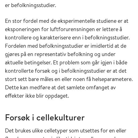
er befolkningsstudier.
brystet føles trangt og det blir vanskeligere å
puste, spesielt ved utpust. Pusteproblemene kan
En stor fordel med de eksperimentelle studiene er at
føre til pipelyder fra luftveiene som er
eksponeringen for luftforurensningen er lettere å
karakteristisk for astmatikere. Det er store
kontrollere og karakterisere enn i befolkningsstudier.
forskjeller i sykdommens alvorlighetsgrad, og
Fordelen med befolkningsstudier er imidlertid at de
de fleste astmatikere har mild astma. Diagnosen
gjøres på en representativ befolkning og under
kan være vanskelig å stille, derfor benyttes ofte
aktuelle betingelser. Et problem som går igjen i både
betegnelsen astmalignende plager, spesielt i
kontrollerte forsøk og i befolkningsstudier er at det
sped- og småbarnsalderen. Allergi og astma
stort sett bare måles en eller noen få helseparametere.
oppstår gjennom et samspill mellom arv og
Dette kan medføre at det samlete omfanget av
miljøpåvirkning, og virusinfeksjoner i luftveiene
effekter ikke blir oppdaget.
i første leveår kan være viktig.
Forsøk i cellekulturer
Studier kan indikere at økningen i
astmaforekomst flatet ut i perioden (2010–
Det brukes ulike celletyper som utsettes for en eller
2018) [7]. Uansett om det foreligger fortsatte