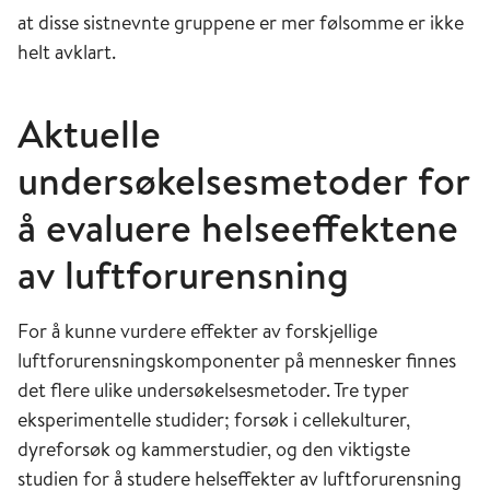
Luftveiene kan også reagere med
at disse sistnevnte gruppene er mer følsomme er ikke
allergilignende tilstander uten påvisbar allergi
helt avklart.
(ikke-allergisk rhinitt og astma). Det skyldes økt
irritabilitet (hyperreaktivitet) overfor en rekke
Aktuelle
forskjellige luftforurensninger. Hyperreaktivitet
undersøkelsesmetoder for
er en følge av betennelsesreaksjoner
(inflammasjon) i luftveiene som kan skyldes
å evaluere helseeffektene
allergi, infeksjon eller kjemisk skade.
av luftforurensning
Astma, enten den er allergisk eller ikke-allergisk
betinget, er karakterisert av langvarig
For å kunne vurdere effekter av forskjellige
overfølsomhet for betennelse i luftveiene.
luftforurensningskomponenter på mennesker finnes
Dette gir varierende grad av anfall med
det flere ulike undersøkelsesmetoder. Tre typer
reversibel hevelse i slimhinnene, økt
eksperimentelle studider; forsøk i cellekulturer,
slimproduksjon og reversibel sammentrekning
dyreforsøk og kammerstudier, og den viktigste
av musklene som omslutter luftrøret og
studien for å studere helseffekter av luftforurensning
luftrørsforgreningene. Ofte gir dette hoste,