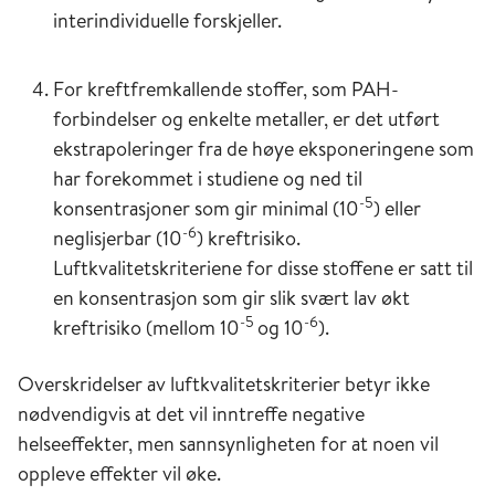
tusen personer. Ulempene er at
forekomst i et utvalg på et bestemt tidspunkt.
interindividuelle forskjeller.
eksponeringskarakteriseringen vanligvis er meget
Denne typen studier er først og fremst
grov (for eksempel gjennomsnittet av målingene fra
hypotesegenererende, der funn bør følges opp i
de målestasjonene som er i byen) og dette kan føre
For kreftfremkallende stoffer, som PAH-
mer konkluderende studier med individer som
til feilklassifisering. Dessuten foreligger forstyrrende
forbindelser og enkelte metaller, er det utført
følges over tid. Tverrsnittstudier kan ikke gi
(konfunderende) faktorer som for eksempel
ekstrapoleringer fra de høye eksponeringene som
informasjon om årsak og virkning.
sosioøkonomi, bare på gruppenivå. Det kan føre til
har forekommet i studiene og ned til
at man finner tilsynelatende sammenhenger mellom
-5
konsentrasjoner som gir minimal (10
) eller
Kasus-kontrollstudier
luftforurensning og helse, eller at sammenhenger i
-6
neglisjerbar (10
) kreftrisiko.
undergrupper slik som sårbare individer ikke
Luftkvalitetskriteriene for disse stoffene er satt til
Kasus-kontrollstudier tar utgangspunkt i en
oppdages. Årsaken er at tidsrekkedesignet ikke
tillater kontroll for individuelle faktorer.
en konsentrasjon som gir slik svært lav økt
gruppe individer med en aktuell sykdom (kasus)
-5
-6
kreftrisiko (mellom 10
og 10
).
og en tilsvarende gruppe individer uten den
aktuelle sykdommen (kontroller). Formålet med
Overskridelser av luftkvalitetskriterier betyr ikke
slike studier er å undersøke helseeffektene etter
nødvendigvis at det vil inntreffe negative
eksponering for forurensning i en gruppe
helseeffekter, men sannsynligheten for at noen vil
mennesker med en spesiell type sykdom
oppleve effekter vil øke.
sammenlignet med en kontrollgruppe.