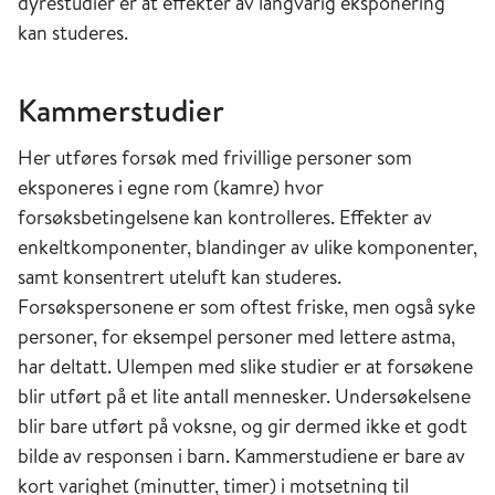
dyrestudier er at effekter av langvarig eksponering
innebærer at lungeblærene er skadet og
kan studeres.
redusert i antall. Dette reduserer evnen til å ta
opp oksygen. KOLS-pasienter kan også få
Kammerstudier
astmatiske anfall, fordi slimhinnene er betente
og reaktive. Ulike irriterende stoffer og
Her utføres forsøk med frivillige personer som
virusinfeksjoner kan utløse slike anfall.
eksponeres i egne rom (kamre) hvor
forsøksbetingelsene kan kontrolleres. Effekter av
KOLS blir ofte utløst av vedvarende irritasjon av
enkeltkomponenter, blandinger av ulike komponenter,
luftveiene. Tobakksrøyking er den vanligste
samt konsentrert uteluft kan studeres.
årsaken til utvikling av KOLS, og kan forklare to
Forsøkspersonene er som oftest friske, men også syke
av tre tilfeller. Luftforurensing i arbeidsmiljøet
personer, for eksempel personer med lettere astma,
eller utendørs kan også føre til sykdommen.
har deltatt. Ulempen med slike studier er at forsøkene
Personer som arbeider i et miljø med bl.a.
blir utført på et lite antall mennesker. Undersøkelsene
kvartsstøv og metallholdige gasser, eller som
blir bare utført på voksne, og gir dermed ikke et godt
arbeider i gruver og tunneler, har økt risiko.
bilde av responsen i barn. Kammerstudiene er bare av
Langtidseksponering for trafikkrelatert
kort varighet (minutter, timer) i motsetning til