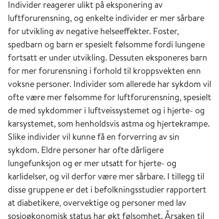
Individer reagerer ulikt på eksponering av
Astma og luftveisallergi
luftforurensning, og enkelte individer er mer sårbare
for utvikling av negative helseeffekter. Foster,
Luftveisallergi kan opptre i øvre luftveier
spedbarn og barn er spesielt følsomme fordi lungene
(allergisk rhinitt, høysnue) og nedre luftveier
fortsatt er under utvikling. Dessuten eksponeres barn
(hovedsakelig astma). Ved allergisk rhinitt
for mer forurensning i forhold til kroppsvekten enn
opptrer en betennelsestilstand i neseslimhinnen
voksne personer. Individer som allerede har sykdom vil
som gir tett eller rennende nese, kløe rundt
ofte være mer følsomme for luftforurensning, spesielt
nesen og i ganen og episoder med kraftig
de med sykdommer i luftveissystemet og i hjerte- og
nysing. Symptomene sees ofte sammen med
karsystemet, som henholdsvis astma og hjertekrampe.
irritasjon av øynene. Slike symptomer opptrer
Slike individer vil kunne få en forverring av sin
hos mange i forbindelse med pollensesongen.
sykdom. Eldre personer har ofte dårligere
Ulike komponenter i luftforurensning synes å
lungefunksjon og er mer utsatt for hjerte- og
kunne forsterke reaksjonen mot allergener. Et
karlidelser, og vil derfor være mer sårbare. I tillegg til
eksempel på dette er dieseleksospartikler som
disse gruppene er det i befolkningsstudier rapportert
kan bidra til forsterkning av allerede
at diabetikere, overvektige og personer med lav
foreliggende allergi [6].
sosioøkonomisk status har økt følsomhet. Årsaken til