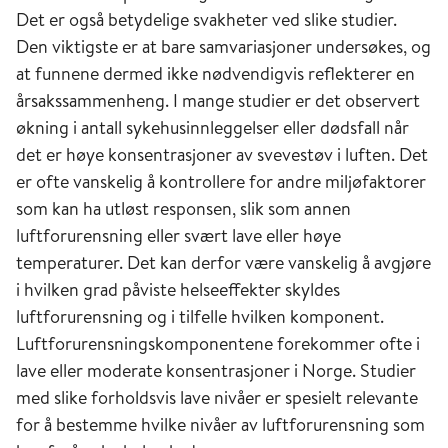
stadium av livet man eksponeres, kan være
Det er også betydelige svakheter ved slike studier.
avgjørende for om man utvikler astma eller
Den viktigste er at bare samvariasjoner undersøkes, og
KOLS [13]. En norsk undersøkelse indikerte at
at funnene dermed ikke nødvendigvis reflekterer en
rundt 7 % i alderen 26–82 år, det vil si om lag
årsakssammenheng. I mange studier er det observert
200 000 voksne personer, har KOLS [14] og vil
økning i antall sykehusinnleggelser eller dødsfall når
dermed være mer utsatte for helseeffekter av
det er høye konsentrasjoner av svevestøv i luften. Det
luftforurensning.
er ofte vanskelig å kontrollere for andre miljøfaktorer
som kan ha utløst responsen, slik som annen
Hjerte- og karsykdom
luftforurensning eller svært lave eller høye
temperaturer. Det kan derfor være vanskelig å avgjøre
Hjerte- og karsykdommene omfatter
i hvilken grad påviste helseeffekter skyldes
hjerteinfarkt, hjertekrampe (angina pectoris),
luftforurensning og i tilfelle hvilken komponent.
hjerneslag og andre sykdommer i hjerte og
Luftforurensningskomponentene forekommer ofte i
blodårer. Sykdommene skyldes arvelige
lave eller moderate konsentrasjoner i Norge. Studier
faktorer i samspill med miljø- og livsstilsfaktorer
med slike forholdsvis lave nivåer er spesielt relevante
som røyking, høyt blodtrykk, høyt
for å bestemme hvilke nivåer av luftforurensning som
kolesterolnivå og diabetes. Sammen med kreft