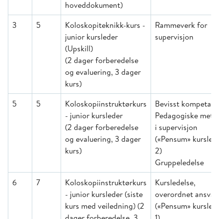
hoveddokument)
3
5
Koloskopiteknikk-kurs -
Rammeverk for
junior kursleder
supervisjon
(Upskill)
(2 dager forberedelse
og evaluering, 3 dager
kurs)
5
5
Koloskopiinstruktørkurs
Bevisst kompetan
- junior kursleder
Pedagogiske meto
(2 dager forberedelse
i supervisjon
og evaluering, 3 dager
(«Pensum» kursled
kurs)
2)
Gruppeledelse
6
7
Koloskopiinstruktørkurs
Kursledelse,
- junior kursleder (siste
overordnet ansvar
kurs med veiledning) (2
(«Pensum» kursled
dager forberedelse, 3
1)