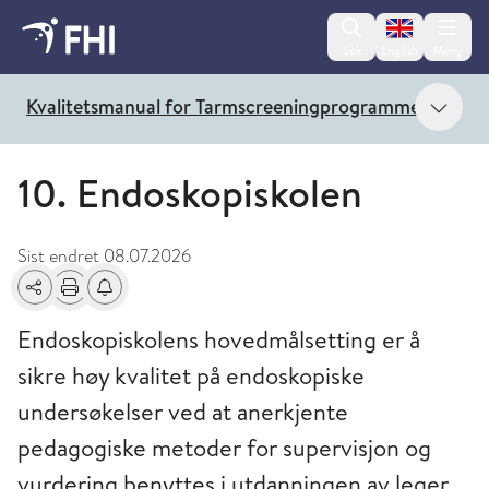
Change lan
Søk
English
Meny
Vis 
Kvalitetsmanual for Tarmscreeningprogrammet
10. Endoskopiskolen
Sist endret
08.07.2026
Del
Skriv ut
Få varsel om endringer
Endoskopiskolens hovedmålsetting er å
sikre høy kvalitet på endoskopiske
undersøkelser ved at anerkjente
pedagogiske metoder for supervisjon og
vurdering benyttes i utdanningen av leger