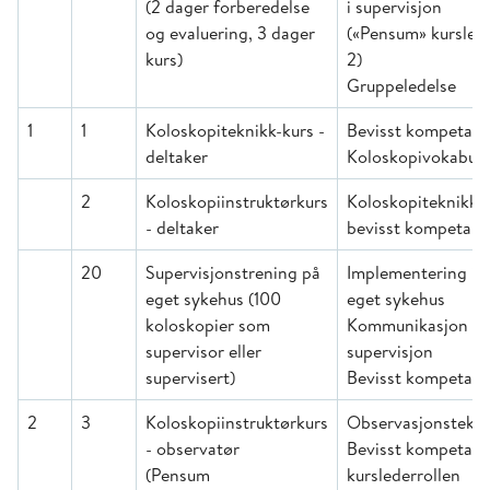
(2 dager forberedelse
i supervisjon
og evaluering, 3 dager
(«Pensum» kursled
kurs)
2)
Gruppeledelse
1
1
Koloskopiteknikk-kurs -
Bevisst kompetan
deltaker
Koloskopivokabula
2
Koloskopiinstruktørkurs
Koloskopiteknikk,
- deltaker
bevisst kompetans
20
Supervisjonstrening på
Implementering i
eget sykehus (100
eget sykehus
koloskopier som
Kommunikasjon i
supervisor eller
supervisjon
supervisert)
Bevisst kompetan
2
3
Koloskopiinstruktørkurs
Observasjonstekni
- observatør
Bevisst kompetans
(Pensum
kurslederrollen