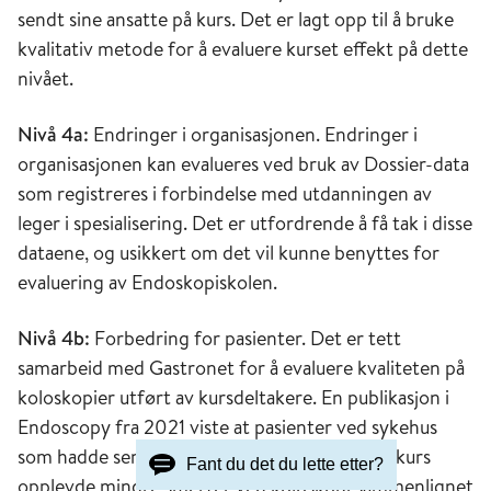
sendt sine ansatte på kurs. Det er lagt opp til å bruke
kvalitativ metode for å evaluere kurset effekt på dette
nivået.
Nivå 4a:
Endringer i organisasjonen. Endringer i
organisasjonen kan evalueres ved bruk av Dossier-data
som registreres i forbindelse med utdanningen av
leger i spesialisering. Det er utfordrende å få tak i disse
dataene, og usikkert om det vil kunne benyttes for
evaluering av Endoskopiskolen.
Nivå 4b:
Forbedring for pasienter. Det er tett
samarbeid med Gastronet for å evaluere kvaliteten på
koloskopier utført av kursdeltakere. En publikasjon i
Endoscopy fra 2021 viste at pasienter ved sykehus
som hadde sendt endoskopører på instruktørkurs
Fant du det du lette etter?
opplevde mindre smerter ved koloskopi sammenlignet