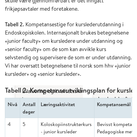
skulle være gjennomførbart er det inngått
frikjøpsavtaler med foretakene.
Tabell 2.
Kompetansestige for kurslederutdanning i
Endoskopiskolen. Internasjonalt brukes betegnelsene
«junior faculty» om kursledere under utdanning og
«senior faculty» om de som kan avvikle kurs
selvstendig og supervisere de som er under utdanning.
Vi har oversatt betegnelsene til norsk som hhv «junior
kursleder» og «senior kursleder».
Tabell 2: Kompetanseutviklingsplan for kursle
Nivå
Antall
Læringsaktivitet
Kompetansemål
dager
4
5
Koloskopiinstruktørkurs
Bevisst kompetan
- junior kursleder
Pedagogiske meto