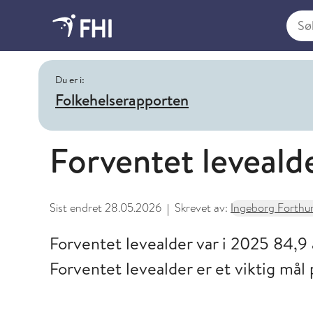
Søk i
Du er i:
Folkehelserapporten
Forventet leveald
Sist endret
28.05.2026
Skrevet av:
Ingeborg Forthun,
|
Forventet levealder var i 2025 84,9 
Forventet levealder er et viktig mål 