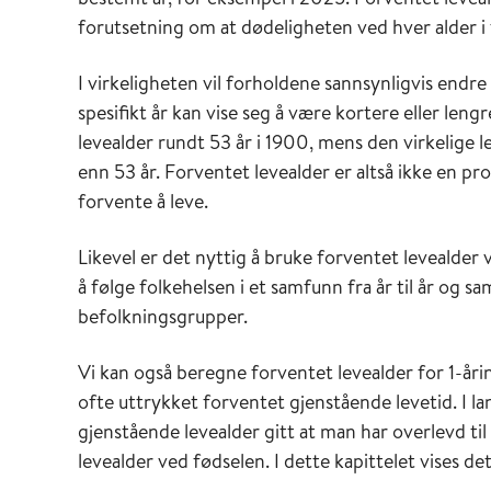
forutsetning om at dødeligheten ved hver alder i
I virkeligheten vil forholdene sannsynligvis endre
spesifikt år kan vise seg å være kortere eller len
levealder rundt 53 år i 1900, mens den virkelige 
enn 53 år. Forventet levealder er altså ikke en p
forvente å leve.
Likevel er det nyttig å bruke forventet levealder 
å følge folkehelsen i et samfunn fra år til år og
befolkningsgrupper.
Vi kan også beregne forventet levealder for 1-åri
ofte uttrykket forventet gjenstående levetid. I 
gjenstående levealder gitt at man har overlevd til
levealder ved fødselen. I dette kapittelet vises det