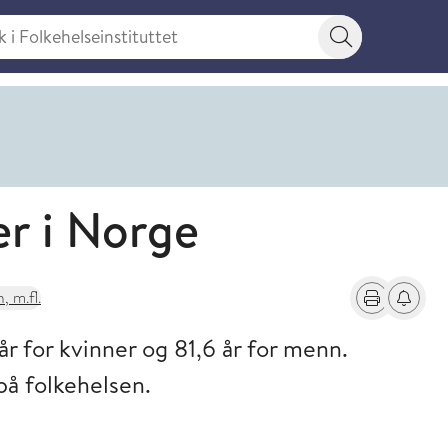
 Folkehelseinstituttet
Søkeknapp
er i Norge
 m.fl.
Skriv ut
Få varse
år for kvinner og 81,6 år for menn.
på folkehelsen.