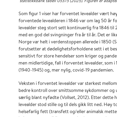
statistikkbank tabell 05375 (2025). Figuren er adapter
Som figur 1 viser har forventet levealder vært hø
forventede levealderen i 1846 var om lag 50 år fo
levealder steg stort sett kontinuerlig fra 1846 til
med en god del svingninger fra år til år. Det er l
Norge var helt i verdenstoppen allerede i 1850 (S
forutsetter at dødelighetsforholdene sett i et bes
sensitivt for store hendelser som kriger og pande
men midlertidige, fall i forventet levealder, som
(1940-1945) og, mer nylig, covid-19 pandemien.
Veksten i forventet levealder var sterkest mello
bedre kontroll over smittsomme sykdommer og utv
særlig blant nyfødte (Vollset, 2012). Etter dett
levealder stod stille og til dels gikk litt ned. H
helsefarlig fett (transfett og/eller animalsk mettet