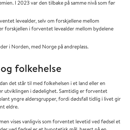
emien. I 2023 var den tilbake på samme nivå som før
rventet levealder, selv om forskjellene mellom
r forskjellen i forventet levealder mellom bydelene
lder i Norden, med Norge på andreplass.
og folkehelse
an det står til med folkehelsen i et land eller en
r utviklingen i dødelighet. Samtidig er forventet
ant yngre aldersgrupper, fordi dødsfall tidlig i livet gir
nt eldre.
men vises vanligvis som forventet levetid ved fødsel et
der ved fødsel er et hypotetisk mål, basert på en