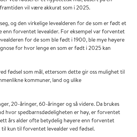
 framtiden vil være akkurat som i 2025.
 seg, og den virkelige levealderen for de som er født et
gre enn forventet levealder. For eksempel var forventet
levealderen for de som ble født i 1900, ble mye høyere
rognose for hvor lenge en som er født i 2025 kan
ved fødsel som mål, ettersom dette gir oss mulighet til
 sammenlikne kommuner, land og ulike
nger, 20-åringer, 60-åringer og så videre. Da brukes
land hvor spedbarnsdødeligheten er høy, er forventet
 ett års alder ofte betydelig høyere enn forventet
 til kun til forventet levealder ved fødsel.