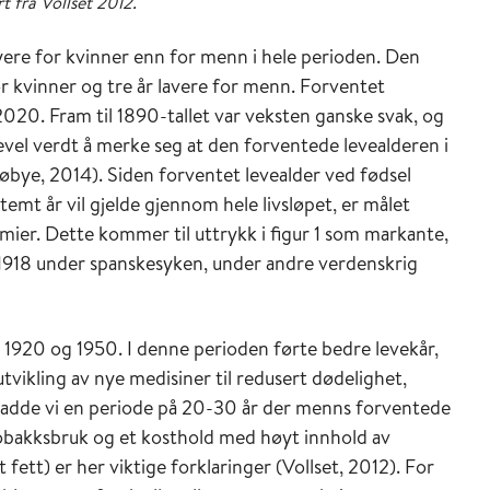
t fra Vollset 2012.
yere for kvinner enn for menn i hele perioden. Den
r kvinner og tre år lavere for menn. Forventet
 2020. Fram til 1890-tallet var veksten ganske svak, og
ikevel verdt å merke seg at den forventede levealderen i
øbye, 2014). Siden forventet levealder ved fødsel
temt år vil gjelde gjennom hele livsløpet, er målet
mier. Dette kommer til uttrykk i figur 1 som markante,
 i 1918 under spanskesyken, under andre verdenskrig
m 1920 og 1950. I denne perioden førte bedre levekår,
ikling av nye medisiner til redusert dødelighet,
e hadde vi en periode på 20-30 år der menns forventede
øy tobakksbruk og et kosthold med høyt innhold av
 fett) er her viktige forklaringer (Vollset, 2012). For