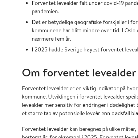
Forventet levealder falt under covid-19 pand
pandemien.
Det er betydelige geografiske forskjeller i fo
kommunene har blitt mindre over tid. I Oslo e
nærmere fem år.
I 2025 hadde Sverige høyest forventet levea
Om forventet levealder 
Forventet levealder er en viktig indikator på hvord
kommune. Utviklingen i forventet levealder speile
levealder mer sensitiv for endringer i dødelighet bl
et større tap av potensielle leveår enn dødsfall bla
Forventet levealder kan beregnes på ulike måter, 
bestemt år, for eksempel i 2025. Forventet leveal