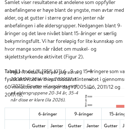
Samlet viser resultatene at andelene som oppfyller
anbefalingene er høye blant de yngste, men avtar med
alder, og at gutter i større grad enn jenter når
anbefalingen i alle aldersgrupper. Nedgangen blant 9-
åringer og det lave nivået blant 15-åringer er særlig
bekymringsfullt. Vi har foreløpig for lite kunnskap om
hvor mange som når rådet om muskel- og
skjelettstyrkende aktivitet (Figur 2).
Tabell
1
Andel (% [95% KI]) 6-, 9- og 15-åringere som var i
fysisk aktivitet av minst moderat intensitet i gjennomsni
60 minutter eller mer per dag i 2005/06, 2011/12 og
2017/18.
6-åringer
9-åringer
15-åringe
Gutter
Jenter
Gutter
Jenter
Gutter
Jen