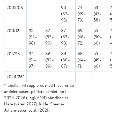
2005/06
–
–
90
74
53
49
(87–
(69–
(47–
(41
93)
79)
58)
57)
2011/12
95
87
87
69
55
41
(92–
(83–
(83–
(66–
(50–
(3
98)
90)
90)
72)
60)
46
2017/18
94
86
84
68
55
44
(91–
(82–
(80–
(64–
(49–
(3
97)
89)
87)
71)
60)
50
2024/26*
*Tabellen vil suppleres med tilsvarende
andeler basert på data samlet inn i
2024-2026 (ungKAN4) når disse er
klare (våren 2027). Kilde: Steene-
Johannessen et al. (2021)