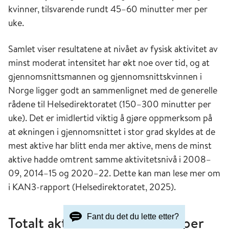
kvinner, tilsvarende rundt 45–60 minutter mer per
uke.
Samlet viser resultatene at nivået av fysisk aktivitet av
minst moderat intensitet har økt noe over tid, og at
gjennomsnittsmannen og gjennomsnittskvinnen i
Norge ligger godt an sammenlignet med de generelle
rådene til Helsedirektoratet (150–300 minutter per
uke). Det er imidlertid viktig å gjøre oppmerksom på
at økningen i gjennomsnittet i stor grad skyldes at de
mest aktive har blitt enda mer aktive, mens de minst
aktive hadde omtrent samme aktivitetsnivå i 2008–
09, 2014–15 og 2020–22. Dette kan man lese mer om
i KAN3-rapport (Helsedirektoratet, 2025).
Fant du det du lette etter?
Totalt aktivitetsnivå – skritt per