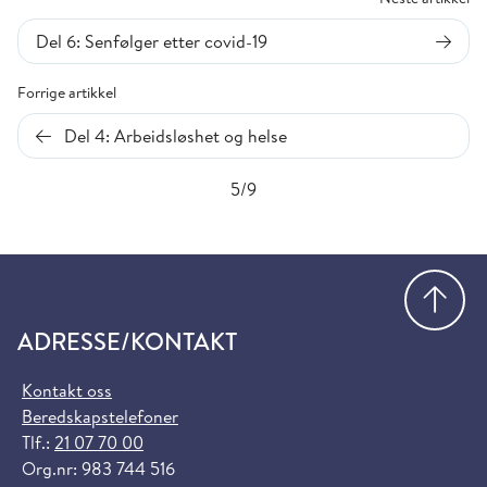
Del 6: Senfølger etter covid-19
Forrige artikkel
Del 4: Arbeidsløshet og helse
5/9
Gå
ADRESSE/KONTAKT
Kontakt oss
Beredskapstelefoner
Tlf.:
21 07 70 00
Org.nr: 983 744 516