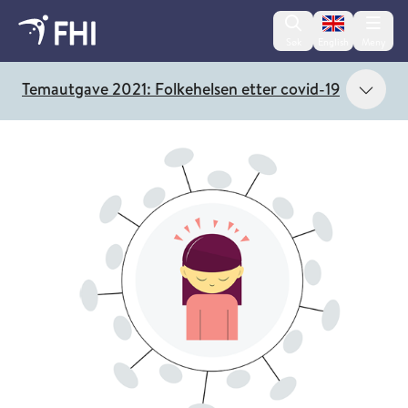
Change lan
Søk
English
Meny
Vis 
Temautgave 2021: Folkehelsen etter covid-19