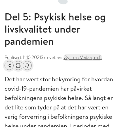
Del 5: Psykisk helse og
livskvalitet under
pandemien
Publisert
11.10.2021
Skrevet av:
Øystein Vedaa, m.fl.
Del
Skriv ut
Få varsel om endringer
Det har vært stor bekymring for hvordan
covid-19-pandemien har påvirket
befolkningens psykiske helse. Så langt er
det lite som tyder på at det har vært en
varig forverring i befolkningens psykiske
helse under pandemien. I perioder med