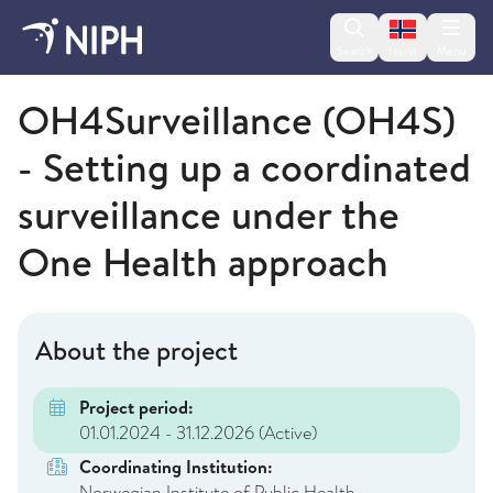
Change lan
Search
Menu
Norsk
Norwegian Institute of Public Health
OH4Surveillance (OH4S)
- Setting up a coordinated
surveillance under the
One Health approach
About the project
Project period:
01.01.2024 - 31.12.2026
(Active)
Coordinating Institution:
Norwegian Institute of Public Health