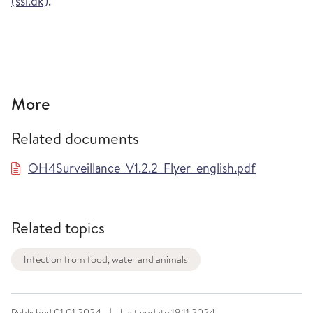
(ssi.dk)
.
More
Related documents
OH4Surveillance_V1.2.2_Flyer_english.pdf
Related topics
Infection from food, water and animals
Published
01.01.2024
|
Last update
18.11.2024