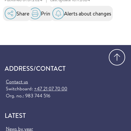
Share
Print
Alerts about changes
Go
ADDRESS/CONTACT
Contact us
Switchboard:
+47 21 07 70 00
Org. no.: 983 744 516
LATEST
News by year