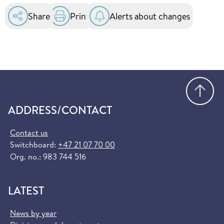
Share
Print
Alerts about changes
Go
ADDRESS/CONTACT
Contact us
Switchboard:
+47 21 07 70 00
Org. no.: 983 744 516
LATEST
News by year