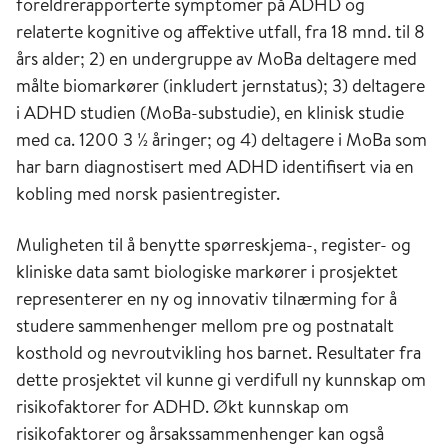
foreldrerapporterte symptomer på ADHD og
relaterte kognitive og affektive utfall, fra 18 mnd. til 8
års alder; 2) en undergruppe av MoBa deltagere med
målte biomarkører (inkludert jernstatus); 3) deltagere
i ADHD studien (MoBa-substudie), en klinisk studie
med ca. 1200 3 ½ åringer; og 4) deltagere i MoBa som
har barn diagnostisert med ADHD identifisert via en
kobling med norsk pasientregister.
Muligheten til å benytte spørreskjema-, register- og
kliniske data samt biologiske markører i prosjektet
representerer en ny og innovativ tilnærming for å
studere sammenhenger mellom pre og postnatalt
kosthold og nevroutvikling hos barnet. Resultater fra
dette prosjektet vil kunne gi verdifull ny kunnskap om
risikofaktorer for ADHD. Økt kunnskap om
risikofaktorer og årsakssammenhenger kan også