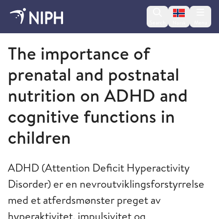
Change lan
Search
Menu
Norsk
Norwegian Institute of Public Health
The importance of
prenatal and postnatal
nutrition on ADHD and
cognitive functions in
children
ADHD (Attention Deficit Hyperactivity
Disorder) er en nevroutviklingsforstyrrelse
med et atferdsmønster preget av
hyperaktivitet, impulsivitet og