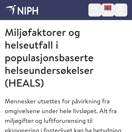
Change lan
Search
Menu
Norsk
Norwegian Institute of Public Health
Miljøfaktorer og
helseutfall i
populasjonsbaserte
helseundersøkelser
(HEALS)
Mennesker utsettes for påvirkning fra
omgivelsene under hele livsløpet. Alt fra
miljøgifter og luftforurensing til
eksponering i fosterlivet kan ha betydning