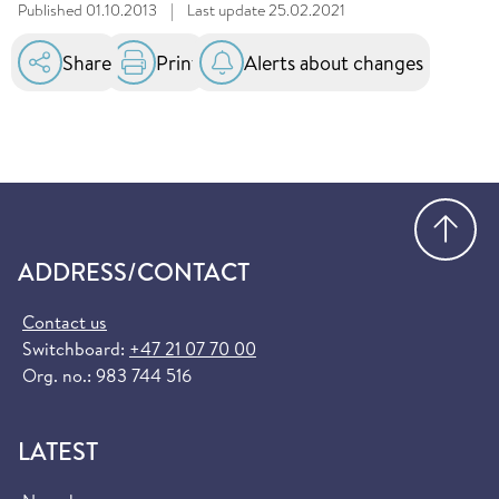
Published
01.10.2013
|
Last update
25.02.2021
Share
Print
Alerts about changes
Go
ADDRESS/CONTACT
Contact us
Switchboard:
+47 21 07 70 00
Org. no.: 983 744 516
LATEST